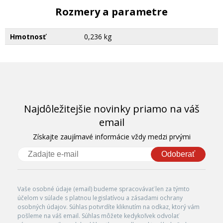
Rozmery a parametre
Hmotnosť
0,236 kg
Najdôležitejšie novinky priamo na váš
email
Získajte zaujímavé informácie vždy medzi prvými
Odoberať
Vaše osobné údaje (email) budeme spracovávať len za týmto
účelom v súlade s platnou legislatívou a zásadami ochrany
osobných údajov. Súhlas potvrdíte kliknutím na odkaz, ktorý vám
pošleme na váš email. Súhlas môžete kedykoľvek odvolať