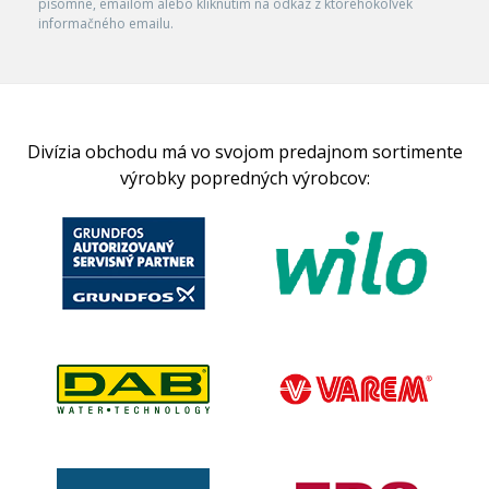
písomne, emailom alebo kliknutím na odkaz z ktoréhokoľvek
informačného emailu.
Divízia obchodu má vo svojom predajnom sortimente
výrobky popredných výrobcov: