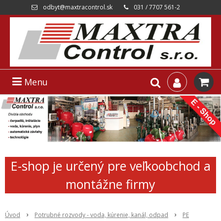
odbyt@maxtracontrol.sk
031 / 7707 561-2
Menu
E-shop je určený pre veľkoobchod a
montážne firmy
Úvod
Potrubné rozvody - voda, kúrenie, kanál, odpad
PE