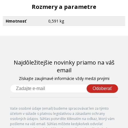
Rozmery a parametre
Hmotnosť
0,591 kg
Najdôležitejšie novinky priamo na váš
email
Získajte zaujímavé informácie vždy medzi prvými
Odoberať
Vaše osobné údaje (email) budeme spracovávať len za týmto
účelom v súlade s platnou legislatívou a zásadami ochrany
osobných údajov. Súhlas potvrdíte kliknutím na odkaz, ktorý vám
pošleme na váš email. Súhlas môžete kedykoľvek odvolať