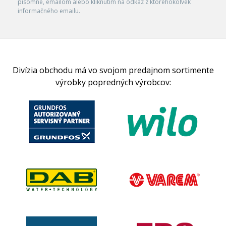
písomne, emailom alebo kliknutím na odkaz z ktoréhokoľvek
informačného emailu.
Divízia obchodu má vo svojom predajnom sortimente
výrobky popredných výrobcov: