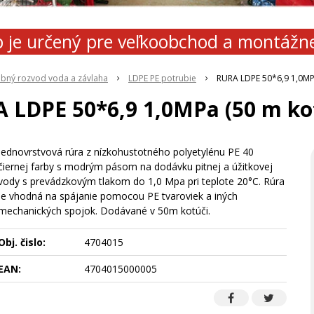
 je určený pre veľkoobchod a montážn
ubný rozvod voda a závlaha
LDPE PE potrubie
RURA LDPE 50*6,9 1,0MP
 LDPE 50*6,9 1,0MPa (50 m ko
Jednovrstvová rúra z nízkohustotného polyetylénu PE 40
čiernej farby s modrým pásom na dodávku pitnej a úžitkovej
vody s prevádzkovým tlakom do 1,0 Mpa pri teplote 20°C. Rúra
je vhodná na spájanie pomocou PE tvaroviek a iných
mechanických spojok. Dodávané v 50m kotúči.
Obj. čislo:
4704015
EAN:
4704015000005