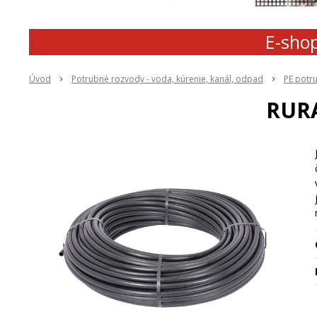
E-shop
Úvod
Potrubné rozvody - voda, kúrenie, kanál, odpad
PE potr
RURA