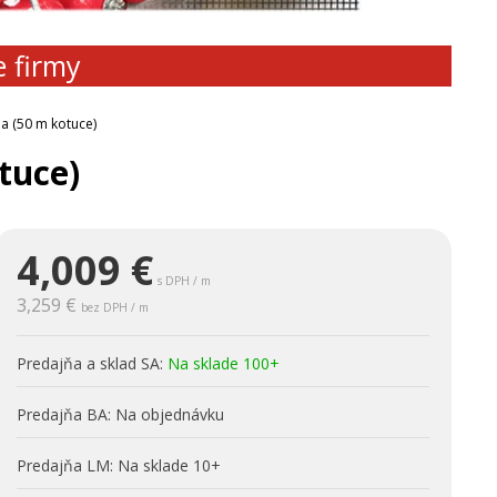
e firmy
a (50 m kotuce)
tuce)
4,009
€
s DPH / m
3,259 €
bez DPH / m
Predajňa a sklad SA:
Na sklade 100+
Predajňa BA:
Na objednávku
Predajňa LM:
Na sklade 10+