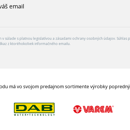
váš email
v súlade s platnou legislatívou a zásadami ochrany osobných údajov. Súhlas po
dkaz z ktoréhokoľvek informačného emailu.
hodu má vo svojom predajnom sortimente výrobky popredný