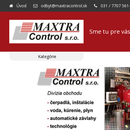
Úvod
odbyt@maxtracontrol.sk
031 / 7707 561
Sme tu pre vás
Kategórie