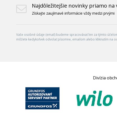
Najdôležitejšie novinky priamo na 
Získajte zaujímavé informácie vždy medzi prvými
Vaše osobné údaje (email) budeme spracovávať len za týmto účelom 
môžete kedykoľvek odvolať písomne, emailom alebo kliknutím na o
Divízia obc