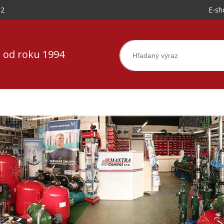
-2
E-sh
 od roku 1994