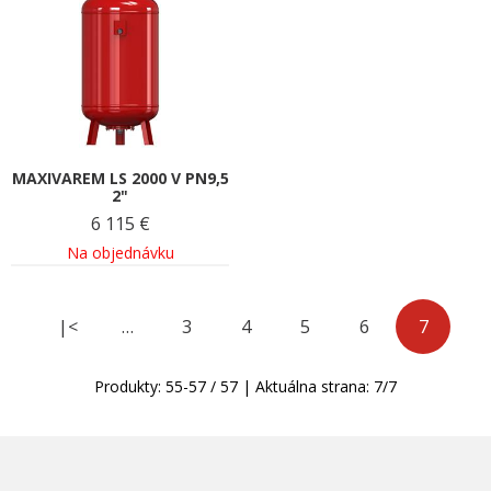
MAXIVAREM LS 2000 V PN9,5
2"
6 115
€
Na objednávku
|<
…
3
4
5
6
7
Produkty:
55
-
57
/
57
| Aktuálna strana:
7
/
7