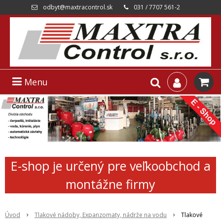
odbyt@maxtracontrol.sk
031 / 7707 561-2
Menu
E-shop je určený pre veľkoobchod a
montážne firmy
Úvod
Tlakové nádoby, Expanzomaty, nádrže na vodu
Tlakové