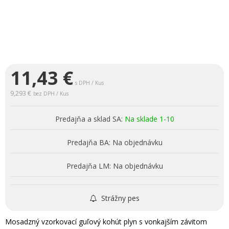
11,43
€
s DPH / Kus
9,293 €
bez DPH / Kus
Predajňa a sklad SA:
Na sklade 1-10
Predajňa BA:
Na objednávku
Predajňa LM:
Na objednávku
Strážny pes
Mosadzný vzorkovací guľový kohút plyn s vonkajším závitom