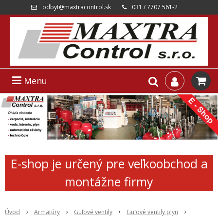
odbyt@maxtracontrol.sk
031 / 7707 561-2
Menu
E-shop je určený pre veľkoobchod a
montážne firmy
Úvod
Armatúry
Guľové ventily
Guľové ventily plyn