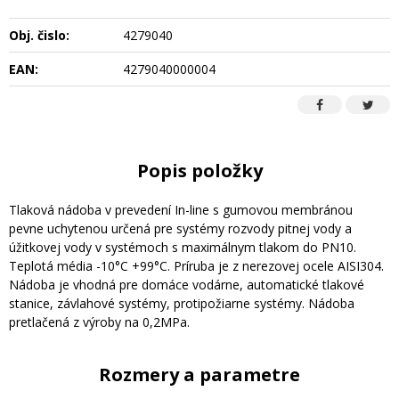
Obj. čislo:
4279040
EAN:
4279040000004
Popis položky
Tlaková nádoba v prevedení In-line s gumovou membránou
pevne uchytenou určená pre systémy rozvody pitnej vody a
úžitkovej vody v systémoch s maximálnym tlakom do PN10.
Teplotá média -10°C +99°C. Príruba je z nerezovej ocele AISI304.
Nádoba je vhodná pre domáce vodárne, automatické tlakové
stanice, závlahové systémy, protipožiarne systémy. Nádoba
pretlačená z výroby na 0,2MPa.
Rozmery a parametre