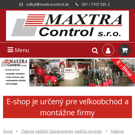
odbyt@maxtracontrol.sk
031 / 7707 561-2
Menu
E-shop je určený pre veľkoobchod a
montážne firmy
Úvod
Tlakové nádoby, Expanzomaty, nádrže na vodu
Tlakové