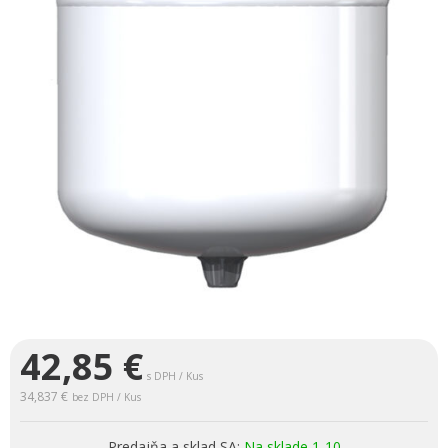
42,85
€
s DPH / Kus
34,837 €
bez DPH / Kus
Predajňa a sklad SA:
Na sklade 1-10