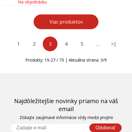
Na objednávku
Viac produktov
1
2
3
4
5
…
>|
Produkty:
19
-
27
/
73
| Aktuálna strana:
3
/
9
Najdôležitejšie novinky priamo na váš
email
Získajte zaujímavé informácie vždy medzi prvými
Odoberať