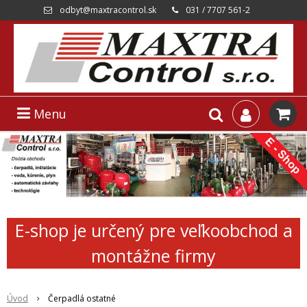
odbyt@maxtracontrol.sk
031 / 7707 561-2
Menu
E-shop je určený pre veľkoobchod a
montážne firmy
Úvod
Čerpadlá ostatné