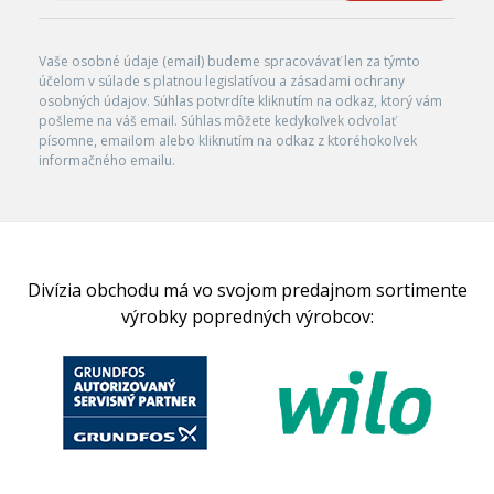
Vaše osobné údaje (email) budeme spracovávať len za týmto
účelom v súlade s platnou legislatívou a zásadami ochrany
osobných údajov. Súhlas potvrdíte kliknutím na odkaz, ktorý vám
pošleme na váš email. Súhlas môžete kedykoľvek odvolať
písomne, emailom alebo kliknutím na odkaz z ktoréhokoľvek
informačného emailu.
Divízia obchodu má vo svojom predajnom sortimente
výrobky popredných výrobcov: