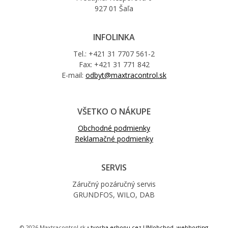
927 01 Šaľa
INFOLINKA
Tel.: +421 31 7707 561-2
Fax: +421 31 771 842
E-mail:
odbyt@maxtracontrol.sk
VŠETKO O NÁKUPE
Obchodné podmienky
Reklamačné podmienky
SERVIS
Záručný pozáručný servis
GRUNDFOS, WILO, DAB
© 2026 Maxtracontrol.sk •
tvorba eshopu cez UNIobchod
,
webhosting