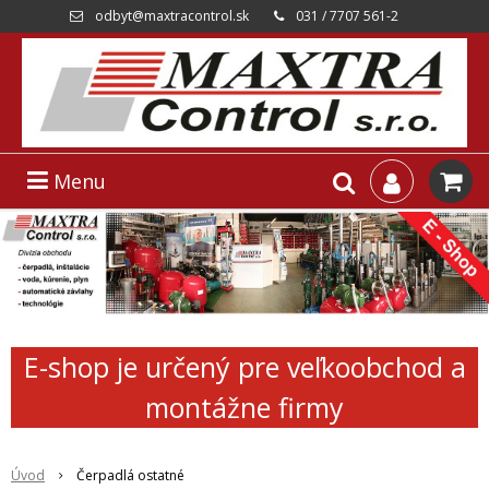
odbyt@maxtracontrol.sk
031 / 7707 561-2
Menu
E-shop je určený pre veľkoobchod a
montážne firmy
Úvod
Čerpadlá ostatné