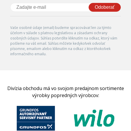
Odoberať
Vaše osobné údaje (email) budeme spracovávať len za týmto
účelom v súlade s platnou legislatívou a zásadami ochrany
osobných údajov. Súhlas potvrdíte kliknutím na odkaz, ktorý vám
pošleme na váš email. Súhlas môžete kedykoľvek odvolať
písomne, emailom alebo kliknutím na odkaz z ktoréhokoľvek
informačného emailu.
Divízia obchodu má vo svojom predajnom sortimente
výrobky popredných výrobcov: