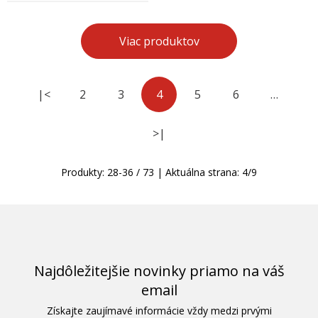
Viac produktov
|<
2
3
4
5
6
…
>|
Produkty:
28
-
36
/
73
| Aktuálna strana:
4
/
9
Najdôležitejšie novinky priamo na váš
email
Získajte zaujímavé informácie vždy medzi prvými