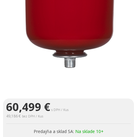
60,499
€
s DPH / Kus
49,186 €
bez DPH / Kus
Predajňa a sklad SA:
Na sklade 10+