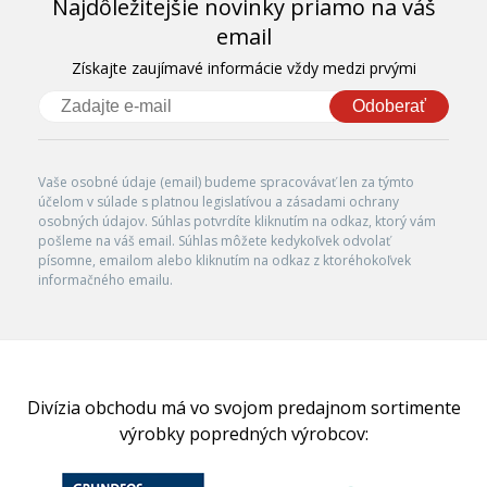
Najdôležitejšie novinky priamo na váš
email
Získajte zaujímavé informácie vždy medzi prvými
Odoberať
Vaše osobné údaje (email) budeme spracovávať len za týmto
účelom v súlade s platnou legislatívou a zásadami ochrany
osobných údajov. Súhlas potvrdíte kliknutím na odkaz, ktorý vám
pošleme na váš email. Súhlas môžete kedykoľvek odvolať
písomne, emailom alebo kliknutím na odkaz z ktoréhokoľvek
informačného emailu.
Divízia obchodu má vo svojom predajnom sortimente
výrobky popredných výrobcov: