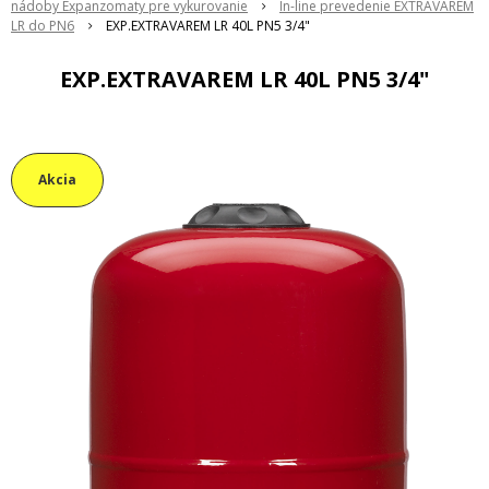
nádoby Expanzomaty pre vykurovanie
In-line prevedenie EXTRAVAREM
LR do PN6
EXP.EXTRAVAREM LR 40L PN5 3/4"
EXP.EXTRAVAREM LR 40L PN5 3/4"
Akcia