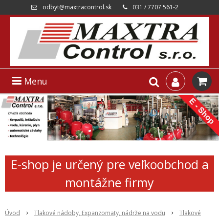
odbyt@maxtracontrol.sk
031 / 7707 561-2
Menu
E-shop je určený pre veľkoobchod a
montážne firmy
Úvod
Tlakové nádoby, Expanzomaty, nádrže na vodu
Tlakové