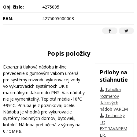
Obj. čislo:
4275005
EAN:
4275005000003
Popis položky
Expanzná tlaková nádoba in-line
Prílohy na
prevedenie s gumovým vakom určená
stiahnutie
pre systémy rozvodu vykurovacej vody
vo vykurovacích systémoch UK s
Tabulka
maximálnym tlakom do PN5. Vak nádoby
rozmerov
nie je vymeniteľný. Teplotá média -10°C
tlakových
+99°C. Príruba je z pozinkovaj ocele.
nádob VAREM
Nádoba je vhodná pre vykurovacie
Technický
systémy rodinných domov, bytoviek,
list
kotolní. Nádoba pretlačená z výroby na
EXTRAVAREM
0,15MPa.
LR,