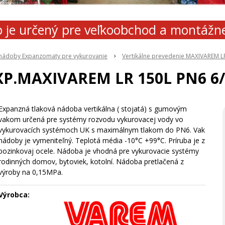
 je určený pre veľkoobchod a montážn
 nádoby Expanzomaty pre vykurovanie
Vertikálne prevedenie MAXIVAREM L
XP.MAXIVAREM LR 150L PN6 6/
Expanzná tlaková nádoba vertikálna ( stojatá) s gumovým
vakom určená pre systémy rozvodu vykurovacej vody vo
vykurovacích systémoch UK s maximálnym tlakom do PN6. Vak
nádoby je vymeniteľný. Teplotá média -10°C +99°C. Príruba je z
pozinkovaj ocele. Nádoba je vhodná pre vykurovacie systémy
rodinných domov, bytoviek, kotolní. Nádoba pretlačená z
výroby na 0,15MPa.
Výrobca: