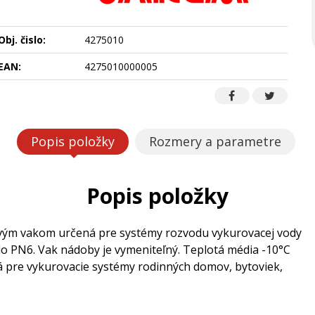
Obj. čislo:
4275010
EAN:
4275010000005
Popis položky
Rozmery a parametre
Popis položky
ovým vakom určená pre systémy rozvodu vykurovacej vody
 PN6. Vak nádoby je vymeniteľný. Teplotá média -10°C
ná pre vykurovacie systémy rodinných domov, bytoviek,