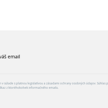
váš email
v súlade s platnou legislatívou a zásadami ochrany osobných údajov. Súhlas po
dkaz z ktoréhokoľvek informačného emailu.