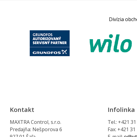
Divízia obc
Kontakt
Infolinka
MAXTRA Control, s.r.o.
Tel.: +421 3
Predajňa: Nešporova 6
Fax: +421 31
927 01 Šaľa
E-mail:
odbyt