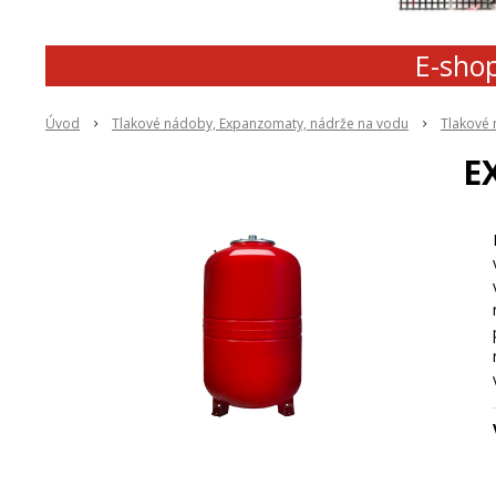
E-shop
Úvod
Tlakové nádoby, Expanzomaty, nádrže na vodu
Tlakové
E