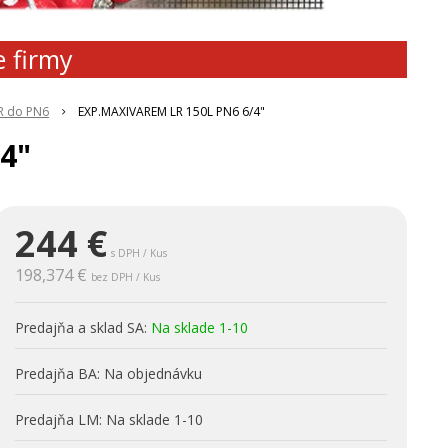
e firmy
R do PN6
EXP.MAXIVAREM LR 150L PN6 6/4"
4"
244
€
s DPH / Kus
198,374 €
bez DPH / Kus
Predajňa a sklad SA:
Na sklade 1-10
Predajňa BA:
Na objednávku
Predajňa LM:
Na sklade 1-10