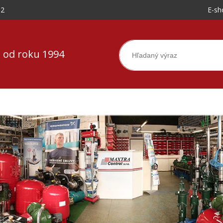
-2
E-sh
 od roku 1994