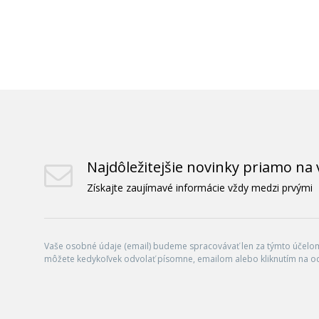
Najdôležitejšie novinky priamo na 
Získajte zaujímavé informácie vždy medzi prvými
Vaše osobné údaje (email) budeme spracovávať len za týmto účelom 
môžete kedykoľvek odvolať písomne, emailom alebo kliknutím na o