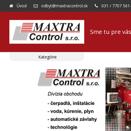
Úvod
odbyt@maxtracontrol.sk
031 / 7707 561
Sme tu pre vás
Kategórie