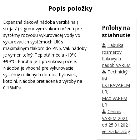
Popis položky
Expanzná tlaková nádoba vertikálna (
Prílohy na
stojatá) s gumovým vakom určená pre
stiahnutie
systémy rozvodu vykurovacej vody vo
vykurovacích systémoch UK s
Tabulka
maximálnym tlakom do PN6. Vak nádoby
rozmerov
je vymeniteľný. Teplotá média -10°C
tlakových
+99°C. Príruba je z pozinkovaj ocele.
nádob VAREM
Nádoba je vhodná pre vykurovacie
Technický
systémy rodinných domov, bytoviek,
list
kotolní. Nádoba pretlačená z výroby na
EXTRAVAREM
0,15MPa.
LR,
MAXIVAREM
LR
Cenník
VAREM 2021
od 25.01.2021
verzia katalog