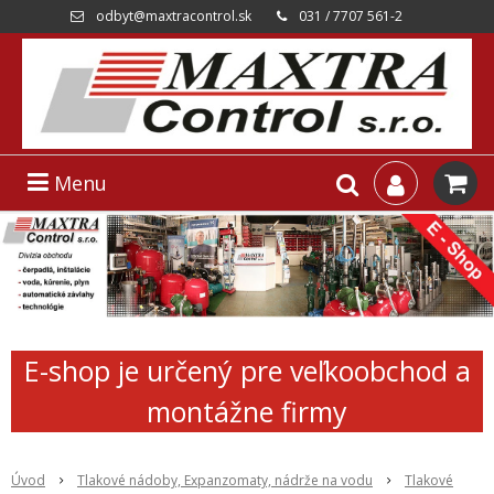
odbyt@maxtracontrol.sk
031 / 7707 561-2
Menu
E-shop je určený pre veľkoobchod a
montážne firmy
Úvod
Tlakové nádoby, Expanzomaty, nádrže na vodu
Tlakové