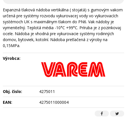
Expanzná tlaková nádoba vertikálna ( stojatá) s gumovým vakom
určená pre systémy rozvodu vykurovacej vody vo vykurovacích
systémoch UK s maximálnym tlakom do PN6. Vak nádoby je
vymeniteľný. Teplotá média -10°C +99°C. Príruba je z pozinkovaj
ocele. Nádoba je vhodná pre vykurovacie systémy rodinných
domov, bytoviek, kotolní. Nádoba pretlačená z výroby na
0,15MPa.
Výrobca:
Obj. čislo:
4275011
EAN:
4275011000004