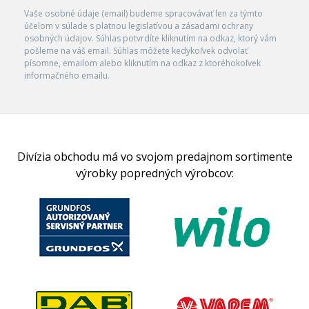
Vaše osobné údaje (email) budeme spracovávať len za týmto
účelom v súlade s platnou legislatívou a zásadami ochrany
osobných údajov. Súhlas potvrdíte kliknutím na odkaz, ktorý vám
pošleme na váš email. Súhlas môžete kedykoľvek odvolať
písomne, emailom alebo kliknutím na odkaz z ktoréhokoľvek
informačného emailu.
Divízia obchodu má vo svojom predajnom sortimente
výrobky popredných výrobcov: