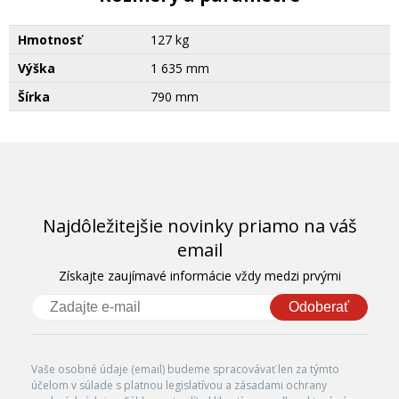
Hmotnosť
127 kg
Výška
1 635 mm
Šírka
790 mm
Najdôležitejšie novinky priamo na váš
email
Získajte zaujímavé informácie vždy medzi prvými
Odoberať
Vaše osobné údaje (email) budeme spracovávať len za týmto
účelom v súlade s platnou legislatívou a zásadami ochrany