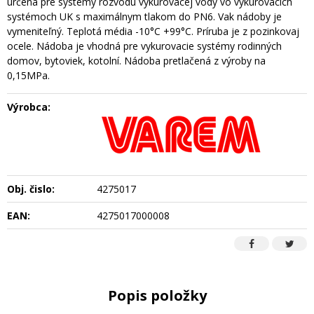
určená pre systémy rozvodu vykurovacej vody vo vykurovacích
systémoch UK s maximálnym tlakom do PN6. Vak nádoby je
vymeniteľný. Teplotá média -10°C +99°C. Príruba je z pozinkovaj
ocele. Nádoba je vhodná pre vykurovacie systémy rodinných
domov, bytoviek, kotolní. Nádoba pretlačená z výroby na
0,15MPa.
Výrobca:
Obj. čislo:
4275017
EAN:
4275017000008
Popis položky