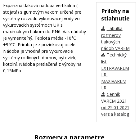
Expanzná tlaková nádoba vertikálna (
Prílohy na
stojatá) s gumovým vakom určená pre
stiahnutie
systémy rozvodu vykurovacej vody vo
vykurovacích systémoch UK s
Tabulka
maximálnym tlakom do PN6. Vak nádoby
rozmerov
je vymeniteľný. Teplotá média -10°C
tlakových
+99°C. Príruba je z pozinkovaj ocele.
nádob VAREM
Nádoba je vhodná pre vykurovacie
Technický
systémy rodinných domov, bytoviek,
list
kotolní. Nádoba pretlačená z výroby na
EXTRAVAREM
0,15MPa.
LR,
MAXIVAREM
LR
Cenník
VAREM 2021
od 25.01.2021
verzia katalog
Rozmery a parametre