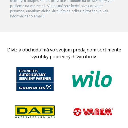
osobných údajov. Súhlas potvrdíte kliknutím na odkaz, ktorý vám
pošleme na váš email. Súhlas môžete kedykoľvek odvolať
písomne, emailom alebo kliknutím na odkaz z ktoréhokoľvek
informačného emailu.
Divízia obchodu má vo svojom predajnom sortimente
výrobky popredných výrobcov: