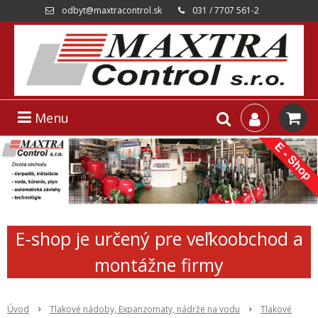
odbyt@maxtracontrol.sk
031 / 7707 561-2
Menu
E-shop je určený pre veľkoobchod a
montážne firmy
Úvod
Tlakové nádoby, Expanzomaty, nádrže na vodu
Tlakové