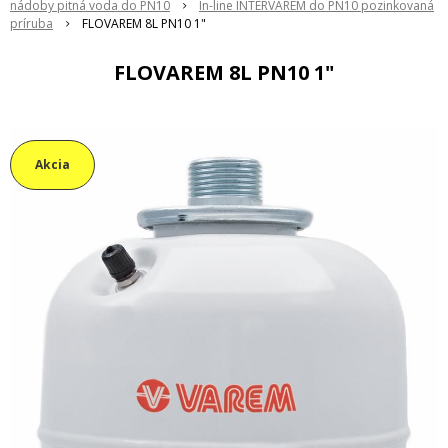
nádoby pitná voda do PN10
In-line INTERVAREM do PN10 pozinkovaná
príruba
FLOVAREM 8L PN10 1"
FLOVAREM 8L PN10 1"
Akcia