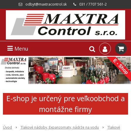
odbyt@maxtracontrol.sk
031 / 7707 561-2
Menu
E-shop je určený pre veľkoobchod a
montážne firmy
Úvod
Tlakové nádoby, Expanzomaty, nádrže na vodu
Tlakové