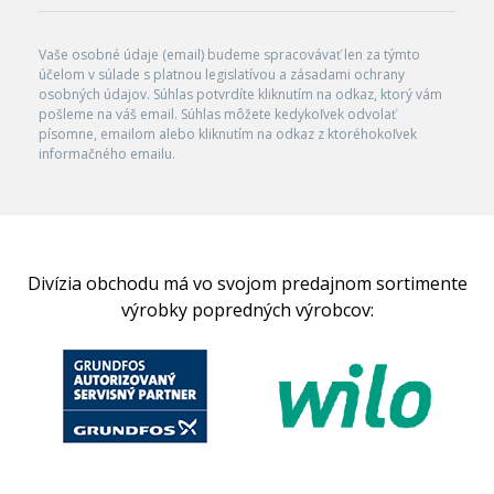
Vaše osobné údaje (email) budeme spracovávať len za týmto
účelom v súlade s platnou legislatívou a zásadami ochrany
osobných údajov. Súhlas potvrdíte kliknutím na odkaz, ktorý vám
pošleme na váš email. Súhlas môžete kedykoľvek odvolať
písomne, emailom alebo kliknutím na odkaz z ktoréhokoľvek
informačného emailu.
Divízia obchodu má vo svojom predajnom sortimente
výrobky popredných výrobcov: