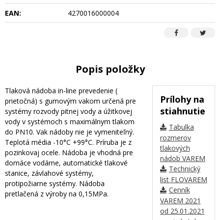
EAN:
4270016000004
Popis položky
Tlaková nádoba in-line prevedenie (
Prílohy na
prietočná) s gumovým vakom určená pre
stiahnutie
systémy rozvody pitnej vody a úžitkovej
vody v systémoch s maximálnym tlakom
Tabulka
do PN10. Vak nádoby nie je vymeniteľný.
rozmerov
Teplotá média -10°C +99°C. Príruba je z
tlakových
pozinkovaj ocele. Nádoba je vhodná pre
nádob VAREM
domáce vodárne, automatické tlakové
Technický
stanice, závlahové systémy,
list FLOVAREM
protipožiarne systémy. Nádoba
Cenník
pretlačená z výroby na 0,15MPa.
VAREM 2021
od 25.01.2021