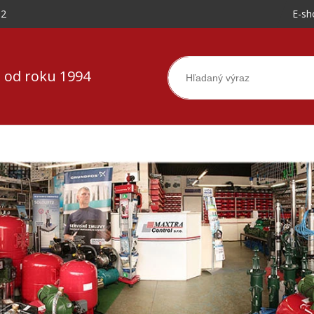
-2
E-sh
 od roku 1994