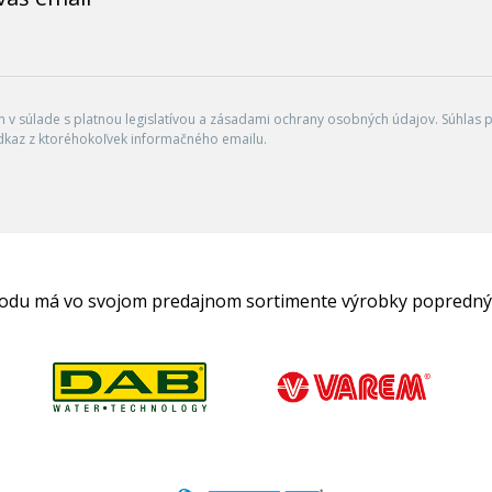
v súlade s platnou legislatívou a zásadami ochrany osobných údajov. Súhlas po
dkaz z ktoréhokoľvek informačného emailu.
hodu má vo svojom predajnom sortimente výrobky popredný