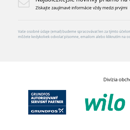
Získajte zaujímavé informácie vždy medzi prvými
Vaše osobné údaje (email) budeme spracovávať len za týmto účelom 
môžete kedykoľvek odvolať písomne, emailom alebo kliknutím na o
Divízia obc