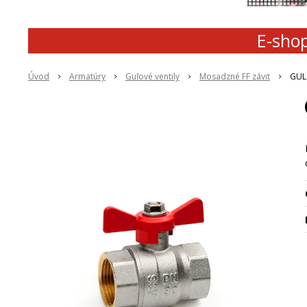
E-shop
Úvod
Armatúry
Guľové ventily
Mosadzné FF závit
GUL