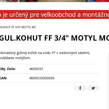
 je určený pre veľkoobchod a montážn
.KOHUT FF 3/4" MOTYL MC
GUL.KOHUT FF 3/4" MOTYL M
Mosadzný guľový kohút na vodu FF s vnútornými závitmi,
ovládanie motýľom.
Obj. čislo:
4600033
EAN:
4600033000006