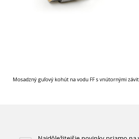
Mosadzný guľový kohút na vodu FF s vnútornými závit
Najdôležitejšie novinky priamo na 