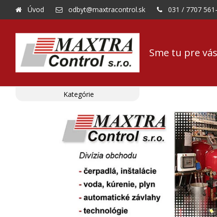
Úvod
odbyt@maxtracontrol.sk
031 / 7707 561
Sme tu pre vás
Kategórie