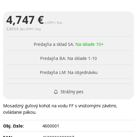
4,747
€
s DPH / Kus
3,859 €
bez DPH / Kus
Predajňa a sklad SA:
Na sklade 10+
Predajňa BA:
Na sklade 1-10
Predajňa LM:
Na objednávku
Strážny pes
Mosadzný guľový kohút na vodu FF s vnútornými závitmi,
ovládanie pákou.
Obj. čislo:
4600001