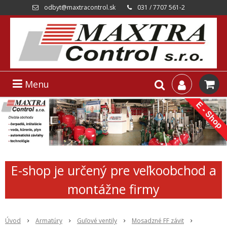
odbyt@maxtracontrol.sk
031 / 7707 561-2
Menu
E-shop je určený pre veľkoobchod a
montážne firmy
Úvod
Armatúry
Guľové ventily
Mosadzné FF závit