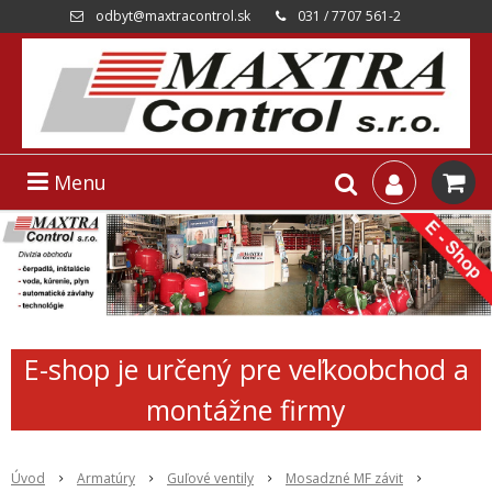
odbyt@maxtracontrol.sk
031 / 7707 561-2
Menu
E-shop je určený pre veľkoobchod a
montážne firmy
Úvod
Armatúry
Guľové ventily
Mosadzné MF závit