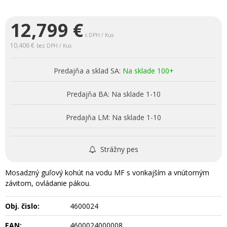
12,799
€
s DPH / Kus
10,406 €
bez DPH / Kus
Predajňa a sklad SA:
Na sklade 100+
Predajňa BA:
Na sklade 1-10
Predajňa LM:
Na sklade 1-10
Strážny pes
Mosadzný guľový kohút na vodu MF s vonkajším a vnútorným
závitom, ovládanie pákou.
Obj. čislo:
4600024
EAN:
4600024000008