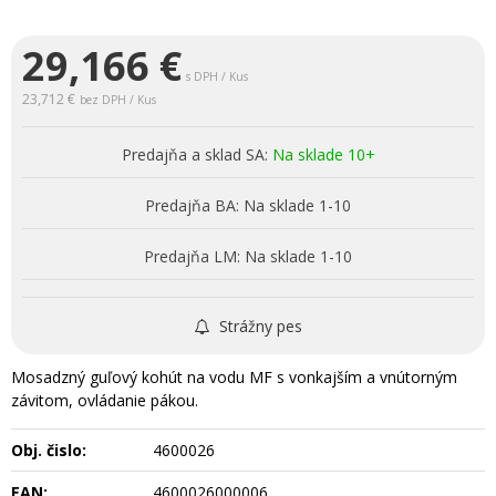
29,166
€
s DPH / Kus
23,712 €
bez DPH / Kus
Predajňa a sklad SA:
Na sklade 10+
Predajňa BA:
Na sklade 1-10
Predajňa LM:
Na sklade 1-10
Strážny pes
Mosadzný guľový kohút na vodu MF s vonkajším a vnútorným
závitom, ovládanie pákou.
Obj. čislo:
4600026
EAN:
4600026000006