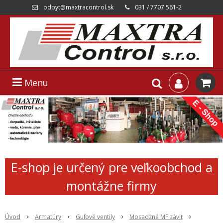
odbyt@maxtracontrol.sk
031 / 7707 561-2
Menu
E-shop je určený pre veľkoobchod a
montážne firmy
Úvod
Armatúry
Guľové ventily
Mosadzné MF závit