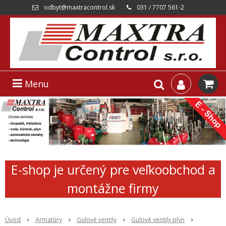
odbyt@maxtracontrol.sk
031 / 7707 561-2
Menu
E-shop je určený pre veľkoobchod a
montážne firmy
Úvod
Armatúry
Guľové ventily
Guľové ventily plyn