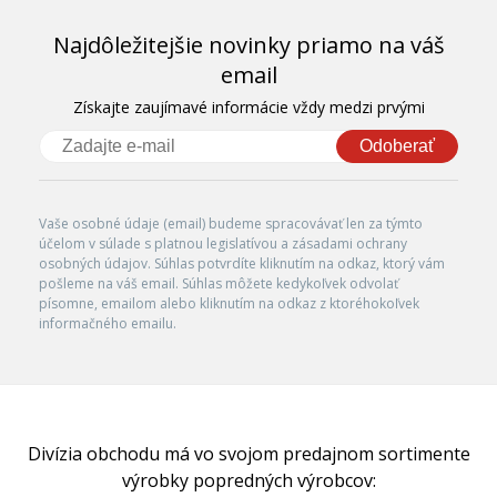
Najdôležitejšie novinky priamo na váš
email
Získajte zaujímavé informácie vždy medzi prvými
Odoberať
Vaše osobné údaje (email) budeme spracovávať len za týmto
účelom v súlade s platnou legislatívou a zásadami ochrany
osobných údajov. Súhlas potvrdíte kliknutím na odkaz, ktorý vám
pošleme na váš email. Súhlas môžete kedykoľvek odvolať
písomne, emailom alebo kliknutím na odkaz z ktoréhokoľvek
informačného emailu.
Divízia obchodu má vo svojom predajnom sortimente
výrobky popredných výrobcov: