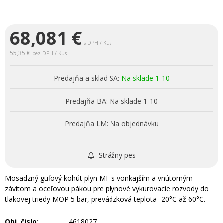
68,081
€
s DPH / Kus
55,35 €
bez DPH / Kus
Predajňa a sklad SA:
Na sklade 1-10
Predajňa BA:
Na sklade 1-10
Predajňa LM:
Na objednávku
Strážny pes
Mosadzný guľový kohút plyn MF s vonkajším a vnútorným
závitom a oceľovou pákou pre plynové vykurovacie rozvody do
tlakovej triedy MOP 5 bar, prevádzková teplota -20°C až 60°C.
Obj. čislo:
4618027