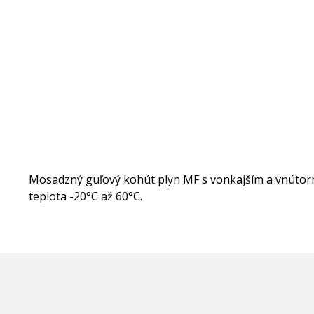
Mosadzný guľový kohút plyn MF s vonkajším a vnútorn
teplota -20°C až 60°C.