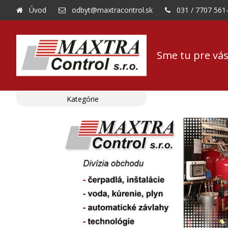
Úvod
odbyt@maxtracontrol.sk
031 / 7707 561
Sme tu pre vás
Kategórie