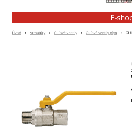
E-shop
Úvod
Armatúry
Guľové ventily
Guľové ventily plyn
GUL