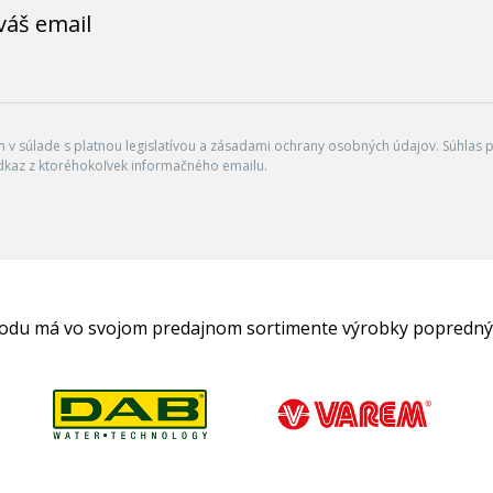
váš email
v súlade s platnou legislatívou a zásadami ochrany osobných údajov. Súhlas po
dkaz z ktoréhokoľvek informačného emailu.
hodu má vo svojom predajnom sortimente výrobky popredný