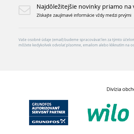
Najdôležitejšie novinky priamo na 
Získajte zaujímavé informácie vždy medzi prvými
Vaše osobné údaje (email) budeme spracovávať len za týmto účelom 
môžete kedykoľvek odvolať písomne, emailom alebo kliknutím na o
Divízia obc