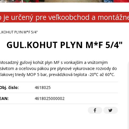
 je určený pre veľkoobchod a montážn
.KOHUT PLYN M*F 5/4"
GUL.KOHUT PLYN M*F 5/4"
Mosadzný guľový kohút plyn MF s vonkajším a vnútorným
závitom a oceľovou pákou pre plynové vykurovacie rozvody do
tlakovej triedy MOP 5 bar, prevádzková teplota -20°C až 60°C.
Obj. čislo:
4618025
EAN:
4618025000002