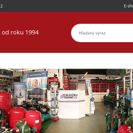
-2
E-sh
 od roku 1994