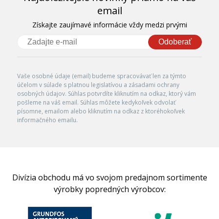
email
Získajte zaujímavé informácie vždy medzi prvými
Odoberať
Vaše osobné údaje (email) budeme spracovávať len za týmto
účelom v súlade s platnou legislatívou a zásadami ochrany
osobných údajov. Súhlas potvrdíte kliknutím na odkaz, ktorý vám
pošleme na váš email. Súhlas môžete kedykoľvek odvolať
písomne, emailom alebo kliknutím na odkaz z ktoréhokoľvek
informačného emailu.
Divízia obchodu má vo svojom predajnom sortimente
výrobky popredných výrobcov: