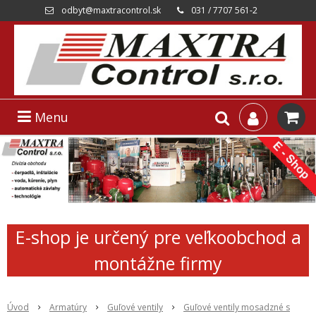
odbyt@maxtracontrol.sk
031 / 7707 561-2
Menu
E-shop je určený pre veľkoobchod a
montážne firmy
Úvod
Armatúry
Guľové ventily
Guľové ventily mosadzné s