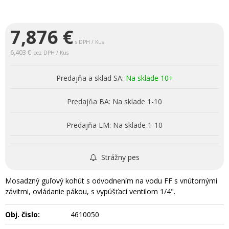
7,876
€
s DPH / Kus
6,403 €
bez DPH / Kus
Predajňa a sklad SA:
Na sklade 10+
Predajňa BA:
Na sklade 1-10
Predajňa LM:
Na sklade 1-10
Strážny pes
Mosadzný guľový kohút s odvodnením na vodu FF s vnútornými
závitmi, ovládanie pákou, s vypúšťací ventilom 1/4".
Obj. čislo:
4610050