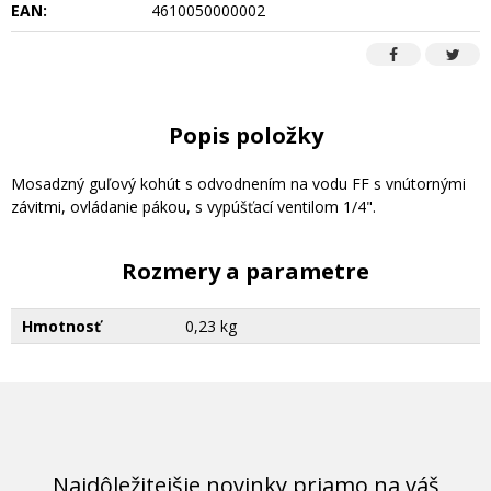
EAN:
4610050000002
Popis položky
Mosadzný guľový kohút s odvodnením na vodu FF s vnútornými
závitmi, ovládanie pákou, s vypúšťací ventilom 1/4".
Rozmery a parametre
Hmotnosť
0,23 kg
Najdôležitejšie novinky priamo na váš