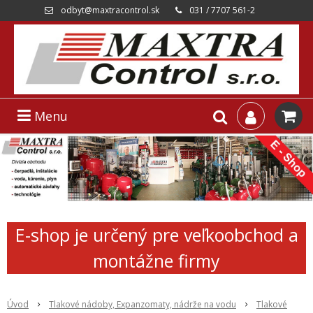
odbyt@maxtracontrol.sk
031 / 7707 561-2
Menu
E-shop je určený pre veľkoobchod a
montážne firmy
Úvod
Tlakové nádoby, Expanzomaty, nádrže na vodu
Tlakové