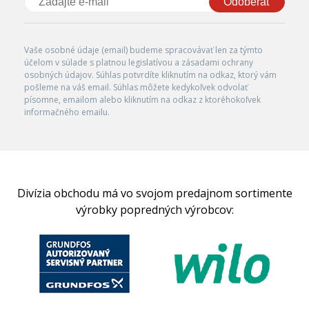
Odoberať
Vaše osobné údaje (email) budeme spracovávať len za týmto
účelom v súlade s platnou legislatívou a zásadami ochrany
osobných údajov. Súhlas potvrdíte kliknutím na odkaz, ktorý vám
pošleme na váš email. Súhlas môžete kedykoľvek odvolať
písomne, emailom alebo kliknutím na odkaz z ktoréhokoľvek
informačného emailu.
Divízia obchodu má vo svojom predajnom sortimente
výrobky popredných výrobcov: