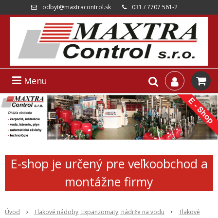
odbyt@maxtracontrol.sk
031 / 7707 561-2
Menu
E-shop je určený pre veľkoobchod a
montážne firmy
Úvod
Tlakové nádoby, Expanzomaty, nádrže na vodu
Tlakové