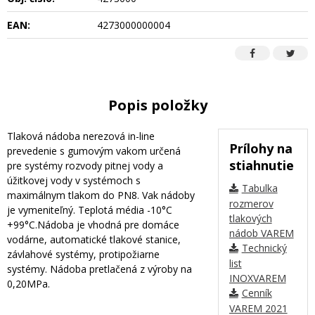
EAN:
4273000000004
Popis položky
Tlaková nádoba nerezová in-line
Prílohy na
prevedenie s gumovým vakom určená
stiahnutie
pre systémy rozvody pitnej vody a
úžitkovej vody v systémoch s
Tabulka
maximálnym tlakom do PN8. Vak nádoby
rozmerov
je vymeniteľný. Teplotá média -10°C
tlakových
+99°C.Nádoba je vhodná pre domáce
nádob VAREM
vodárne, automatické tlakové stanice,
Technický
závlahové systémy, protipožiarne
list
systémy. Nádoba pretlačená z výroby na
INOXVAREM
0,20MPa.
Cenník
VAREM 2021