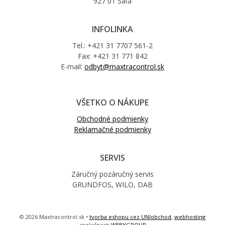
927 01 Šaľa
INFOLINKA
Tel.: +421 31 7707 561-2
Fax: +421 31 771 842
E-mail:
odbyt@maxtracontrol.sk
VŠETKO O NÁKUPE
Obchodné podmienky
Reklamačné podmienky
SERVIS
Záručný pozáručný servis
GRUNDFOS, WILO, DAB
© 2026 Maxtracontrol.sk •
tvorba eshopu cez UNIobchod
,
webhosting
spoločnosti
WEBYGROUP