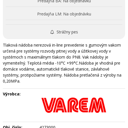
Predajňa BA:
Na objednávku
Predajňa LM:
Na objednávku
Strážny pes
Tlaková nádoba nerezová in-line prevedenie s gumovým vakom
určená pre systémy rozvody pitnej vody a úžitkovej vody v
systémoch s maximálnym tlakom do PN8. Vak nádoby je
vymeniteľný. Teplotá média -10°C +99°C.Nádoba je vhodná pre
domáce vodárne, automatické tlakové stanice, závlahové
systémy, protipožiarne systémy. Nádoba pretlačená z výroby na
0,20MPa.
Výrobca:
Obj. čislo:
4273000