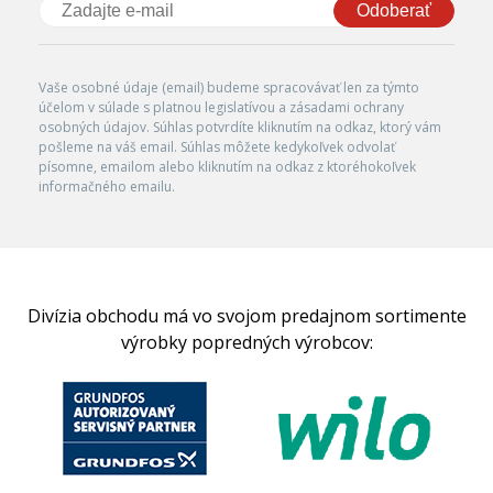
Odoberať
Vaše osobné údaje (email) budeme spracovávať len za týmto
účelom v súlade s platnou legislatívou a zásadami ochrany
osobných údajov. Súhlas potvrdíte kliknutím na odkaz, ktorý vám
pošleme na váš email. Súhlas môžete kedykoľvek odvolať
písomne, emailom alebo kliknutím na odkaz z ktoréhokoľvek
informačného emailu.
Divízia obchodu má vo svojom predajnom sortimente
výrobky popredných výrobcov: