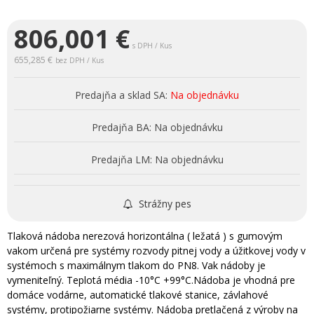
806,001
€
s DPH / Kus
655,285 €
bez DPH / Kus
Predajňa a sklad SA:
Na objednávku
Predajňa BA:
Na objednávku
Predajňa LM:
Na objednávku
Strážny pes
Tlaková nádoba nerezová horizontálna ( ležatá ) s gumovým
vakom určená pre systémy rozvody pitnej vody a úžitkovej vody v
systémoch s maximálnym tlakom do PN8. Vak nádoby je
vymeniteľný. Teplotá média -10°C +99°C.Nádoba je vhodná pre
domáce vodárne, automatické tlakové stanice, závlahové
systémy, protipožiarne systémy. Nádoba pretlačená z výroby na