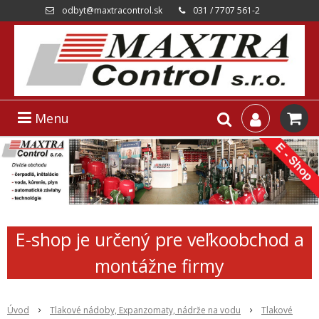
odbyt@maxtracontrol.sk
031 / 7707 561-2
Menu
E-shop je určený pre veľkoobchod a
montážne firmy
Úvod
Tlakové nádoby, Expanzomaty, nádrže na vodu
Tlakové