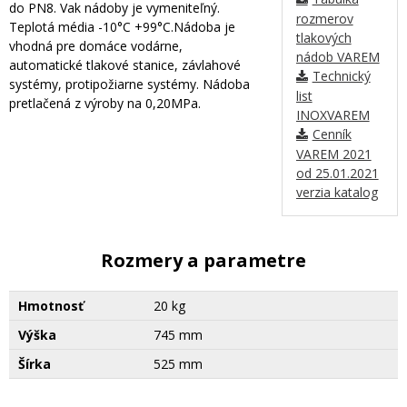
do PN8. Vak nádoby je vymeniteľný.
rozmerov
Teplotá média -10°C +99°C.Nádoba je
tlakových
vhodná pre domáce vodárne,
nádob VAREM
automatické tlakové stanice, závlahové
Technický
systémy, protipožiarne systémy. Nádoba
list
pretlačená z výroby na 0,20MPa.
INOXVAREM
Cenník
VAREM 2021
od 25.01.2021
verzia katalog
Rozmery a parametre
Hmotnosť
20 kg
Výška
745 mm
Šírka
525 mm