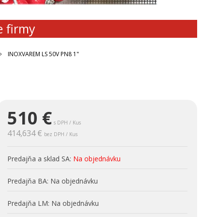
e firmy
INOXVAREM LS 50V PN8 1"
510
€
s DPH / Kus
414,634 €
bez DPH / Kus
Predajňa a sklad SA:
Na objednávku
Predajňa BA:
Na objednávku
Predajňa LM:
Na objednávku