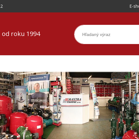
-2
E-sh
 od roku 1994