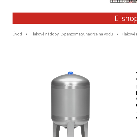
E-shop
Úvod
Tlakové nádoby, Expanzomaty, nádrže na vodu
Tlakové