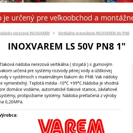
 je určený pre veľkoobchod a montážn
 nádoby nerezové INOXVAREM
Vertikálne prevedenie INOXVAREM do PN8
INOXVAREM LS 50V PN8 1"
Tlaková nádoba nerezová vertikálna ( stojatá ) s gumovým
vakom určená pre systémy rozvody pitnej vody a úžitkovej
vody v systémoch s maximálnym tlakom do PN8. Vak nádoby
je vymeniteľný. Teplotá média -10°C +99°C.Nádoba je vhodná
pre domáce vodárne, automatické tlakové stanice, závlahové
systémy, protipožiarne systémy. Nádoba pretlačená z výroby
na 0,20MPa.
Výrobca: