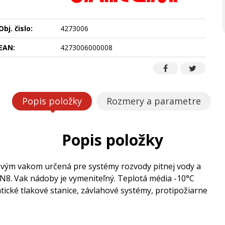
Obj. čislo:
4273006
EAN:
4273006000008
Popis položky
Rozmery a parametre
Popis položky
movým vakom určená pre systémy rozvody pitnej vody a
N8. Vak nádoby je vymeniteľný. Teplotá média -10°C
cké tlakové stanice, závlahové systémy, protipožiarne