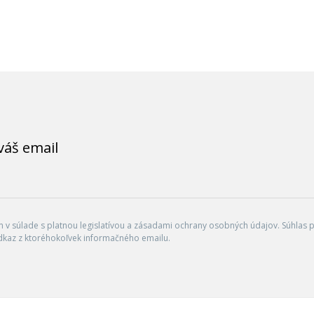
váš email
v súlade s platnou legislatívou a zásadami ochrany osobných údajov. Súhlas po
dkaz z ktoréhokoľvek informačného emailu.