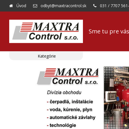
Úvod
odbyt@maxtracontrol.sk
031 / 7707 561
Sme tu pre vás
Kategórie