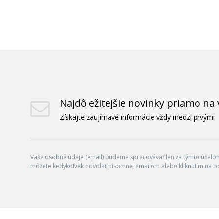
Najdôležitejšie novinky priamo na 
Získajte zaujímavé informácie vždy medzi prvými
Vaše osobné údaje (email) budeme spracovávať len za týmto účelom 
môžete kedykoľvek odvolať písomne, emailom alebo kliknutím na o