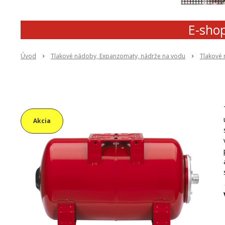
E-shop
Úvod
Tlakové nádoby, Expanzomaty, nádrže na vodu
Tlakové
Akcia