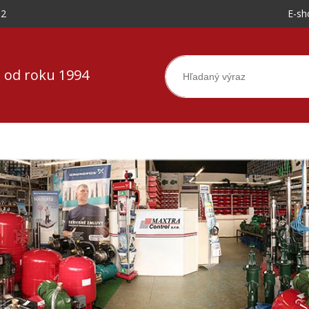
-2
E-sh
 od roku 1994