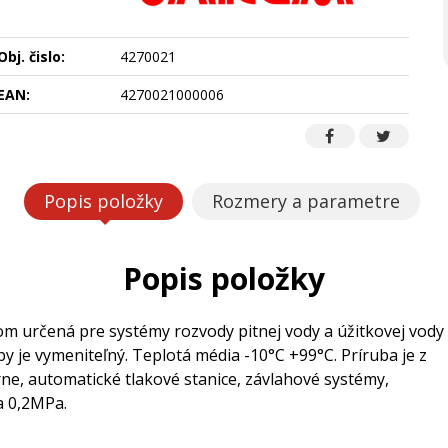
Obj. čislo:
4270021
EAN:
4270021000006
Popis položky
Rozmery a parametre
Popis položky
m určená pre systémy rozvody pitnej vody a úžitkovej vody
je vymeniteľný. Teplotá média -10°C +99°C. Príruba je z
e, automatické tlakové stanice, závlahové systémy,
a 0,2MPa.