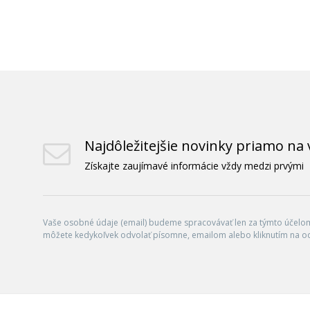
Najdôležitejšie novinky priamo na 
Získajte zaujímavé informácie vždy medzi prvými
Vaše osobné údaje (email) budeme spracovávať len za týmto účelom 
môžete kedykoľvek odvolať písomne, emailom alebo kliknutím na o