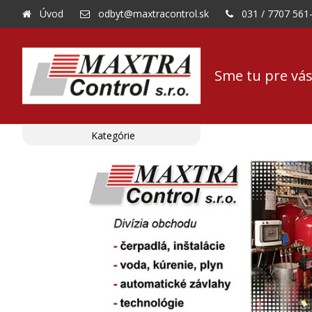
Úvod
odbyt@maxtracontrol.sk
031 / 7707 561
Sme tu pre vás
Kategórie