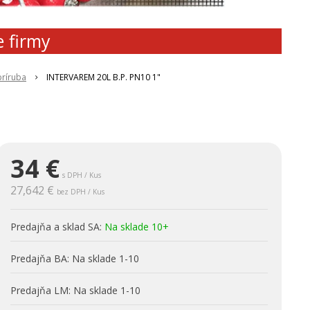
e firmy
príruba
INTERVAREM 20L B.P. PN10 1"
34
€
s DPH / Kus
27,642 €
bez DPH / Kus
Predajňa a sklad SA:
Na sklade 10+
Predajňa BA:
Na sklade 1-10
Predajňa LM:
Na sklade 1-10