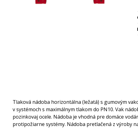
Tlaková nádoba horizontálna (ležatá) s gumovým vako
v systémoch s maximálnym tlakom do PN10. Vak nádoby 
pozinkovaj ocele. Nádoba je vhodná pre domáce vodárn
protipožiarne systémy. Nádoba pretlačená z výroby n