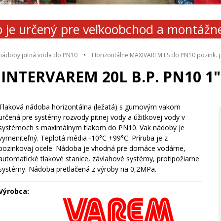
 je určený pre veľkoobchod a montážn
 nádoby pitná voda do PN10
Horizontálne MAXIVAREM LS do PN10 pozink. 
INTERVAREM 20L B.P. PN10 1"
Tlaková nádoba horizontálna (ležatá) s gumovým vakom
určená pre systémy rozvody pitnej vody a úžitkovej vody v
systémoch s maximálnym tlakom do PN10. Vak nádoby je
vymeniteľný. Teplotá média -10°C +99°C. Príruba je z
pozinkovaj ocele. Nádoba je vhodná pre domáce vodárne,
automatické tlakové stanice, závlahové systémy, protipožiarne
systémy. Nádoba pretlačená z výroby na 0,2MPa.
Výrobca: