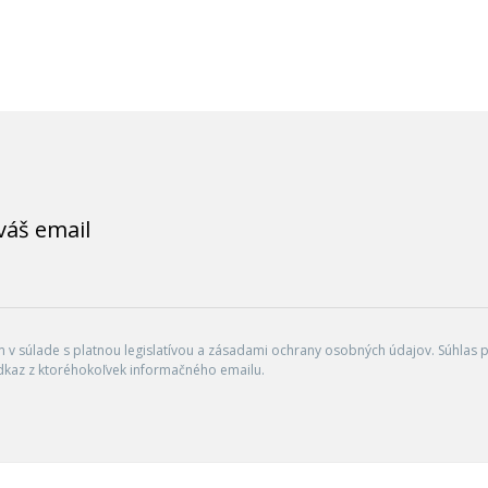
váš email
v súlade s platnou legislatívou a zásadami ochrany osobných údajov. Súhlas po
dkaz z ktoréhokoľvek informačného emailu.