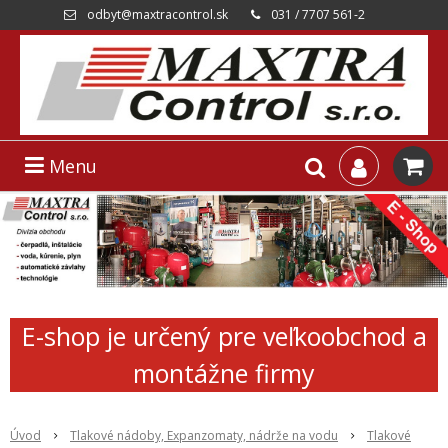
odbyt@maxtracontrol.sk
031 / 7707 561-2
Menu
E-shop je určený pre veľkoobchod a
montážne firmy
Úvod
Tlakové nádoby, Expanzomaty, nádrže na vodu
Tlakové