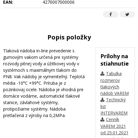
EAN:
4270007000006
Popis položky
Tlaková nádoba in-line prevedenie s
Prílohy na
gumovým vakom určená pre systémy
stiahnutie
rozvody pitnej vody a úžitkovej vody v
systémoch s maximálnym tlakom do
Tabulka
PN8. Vak nádoby je vymeniteľný. Teplotá
rozmerov
média -10°C +99°C. Príruba je z
tlakových
pozinkovaj ocele. Nádoba je vhodná pre
nádob VAREM
domáce vodárne, automatické tlakové
Technický
stanice, závlahové systémy,
list
protipožiarne systémy. Nádoba
INTERVAREM
pretlačená z výroby na 0,2MPa.
Cenník
VAREM 2021
od 25.01.2021