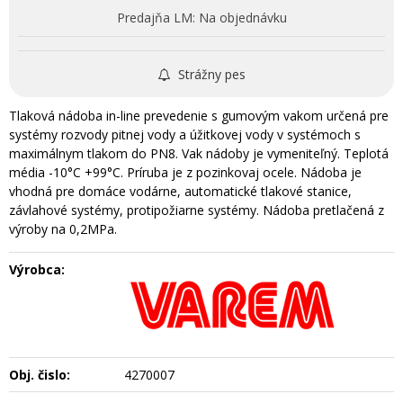
Predajňa LM:
Na objednávku
Strážny pes
Tlaková nádoba in-line prevedenie s gumovým vakom určená pre
systémy rozvody pitnej vody a úžitkovej vody v systémoch s
maximálnym tlakom do PN8. Vak nádoby je vymeniteľný. Teplotá
média -10°C +99°C. Príruba je z pozinkovaj ocele. Nádoba je
vhodná pre domáce vodárne, automatické tlakové stanice,
závlahové systémy, protipožiarne systémy. Nádoba pretlačená z
výroby na 0,2MPa.
Výrobca:
Obj. čislo:
4270007