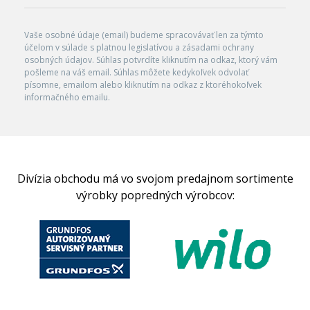
Vaše osobné údaje (email) budeme spracovávať len za týmto
účelom v súlade s platnou legislatívou a zásadami ochrany
osobných údajov. Súhlas potvrdíte kliknutím na odkaz, ktorý vám
pošleme na váš email. Súhlas môžete kedykoľvek odvolať
písomne, emailom alebo kliknutím na odkaz z ktoréhokoľvek
informačného emailu.
Divízia obchodu má vo svojom predajnom sortimente
výrobky popredných výrobcov: