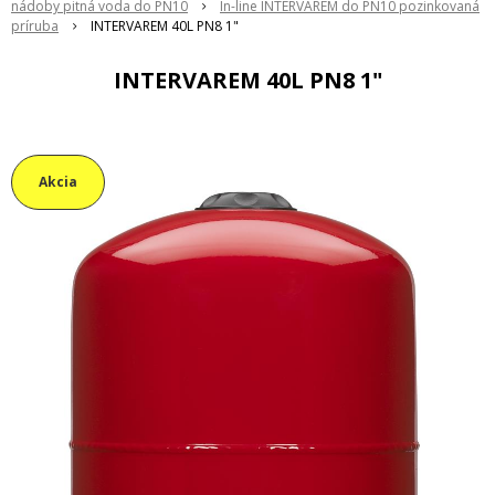
nádoby pitná voda do PN10
In-line INTERVAREM do PN10 pozinkovaná
príruba
INTERVAREM 40L PN8 1"
INTERVAREM 40L PN8 1"
Akcia