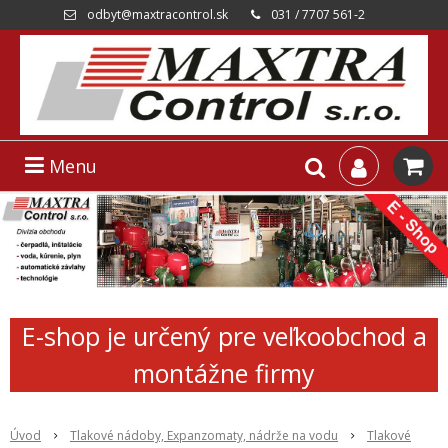
odbyt@maxtracontrol.sk
031 / 7707 561-2
Menu
E-shop je určený pre veľkoobchod a
montážne firmy
Úvod
Tlakové nádoby, Expanzomaty, nádrže na vodu
Tlakové