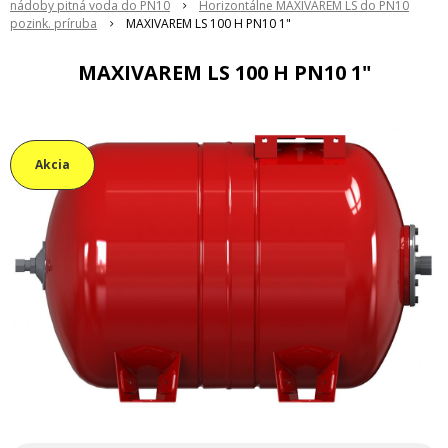
nádoby pitná voda do PN10
Horizontálne MAXIVAREM LS do PN10
pozink. príruba
MAXIVAREM LS 100 H PN10 1"
MAXIVAREM LS 100 H PN10 1"
Akcia