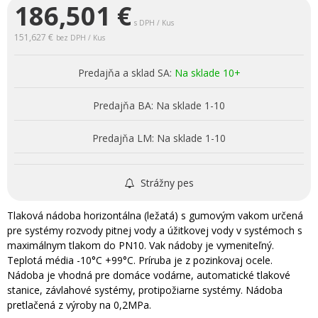
186,501
€
s DPH / Kus
151,627 €
bez DPH / Kus
Predajňa a sklad SA:
Na sklade 10+
Predajňa BA:
Na sklade 1-10
Predajňa LM:
Na sklade 1-10
Strážny pes
Tlaková nádoba horizontálna (ležatá) s gumovým vakom určená
pre systémy rozvody pitnej vody a úžitkovej vody v systémoch s
maximálnym tlakom do PN10. Vak nádoby je vymeniteľný.
Teplotá média -10°C +99°C. Príruba je z pozinkovaj ocele.
Nádoba je vhodná pre domáce vodárne, automatické tlakové
stanice, závlahové systémy, protipožiarne systémy. Nádoba
pretlačená z výroby na 0,2MPa.