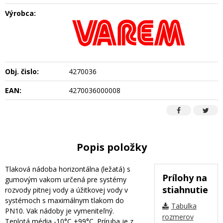
Výrobca:
Obj. čislo:
4270036
EAN:
4270036000008
Popis položky
Tlaková nádoba horizontálna (ležatá) s
Prílohy na
gumovým vakom určená pre systémy
stiahnutie
rozvody pitnej vody a úžitkovej vody v
systémoch s maximálnym tlakom do
Tabulka
PN10. Vak nádoby je vymeniteľný.
rozmerov
Teplotá média -10°C +99°C. Príruba je z