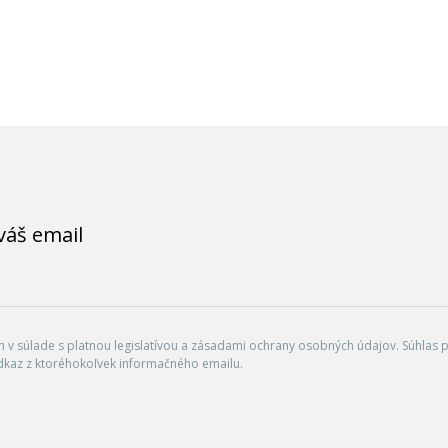
váš email
v súlade s platnou legislatívou a zásadami ochrany osobných údajov. Súhlas po
dkaz z ktoréhokoľvek informačného emailu.