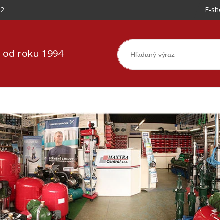
-2
E-sh
 od roku 1994