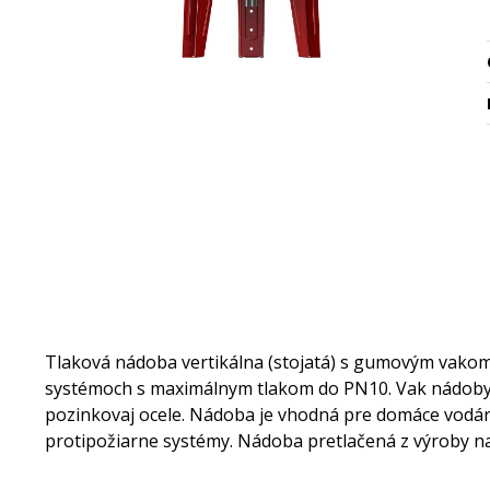
Tlaková nádoba vertikálna (stojatá) s gumovým vakom 
systémoch s maximálnym tlakom do PN10. Vak nádoby j
pozinkovaj ocele. Nádoba je vhodná pre domáce vodárn
protipožiarne systémy. Nádoba pretlačená z výroby n