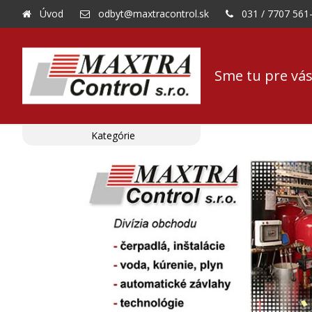
Úvod
odbyt@maxtracontrol.sk
031 / 7707 561
Sme tu pre vás
Kategórie