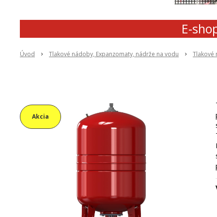
E-shop
Úvod
Tlakové nádoby, Expanzomaty, nádrže na vodu
Tlakové
Akcia