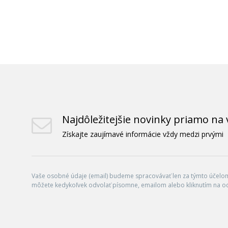
Najdôležitejšie novinky priamo na 
Získajte zaujímavé informácie vždy medzi prvými
Vaše osobné údaje (email) budeme spracovávať len za týmto účelom 
môžete kedykoľvek odvolať písomne, emailom alebo kliknutím na o