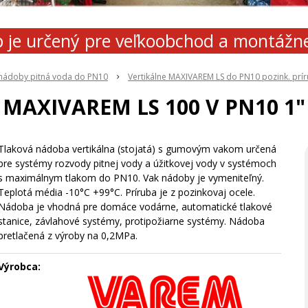
 je určený pre veľkoobchod a montážn
 nádoby pitná voda do PN10
Vertikálne MAXIVAREM LS do PN10 pozink. prí
MAXIVAREM LS 100 V PN10 1"
Tlaková nádoba vertikálna (stojatá) s gumovým vakom určená
pre systémy rozvody pitnej vody a úžitkovej vody v systémoch
s maximálnym tlakom do PN10. Vak nádoby je vymeniteľný.
Teplotá média -10°C +99°C. Príruba je z pozinkovaj ocele.
Nádoba je vhodná pre domáce vodárne, automatické tlakové
stanice, závlahové systémy, protipožiarne systémy. Nádoba
pretlačená z výroby na 0,2MPa.
Výrobca: