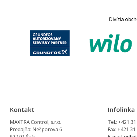
Divízia obc
Kontakt
Infolinka
MAXTRA Control, s.r.o.
Tel.: +421 3
Predajňa: Nešporova 6
Fax: +421 31
927 01 Šaľa
E-mail:
odbyt