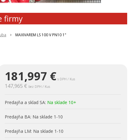
e firmy
ruba
MAXIVAREM LS 100 V PN10 1"
181,997
€
s DPH / Kus
147,965 €
bez DPH / Kus
Predajňa a sklad SA:
Na sklade 10+
Predajňa BA:
Na sklade 1-10
Predajňa LM:
Na sklade 1-10