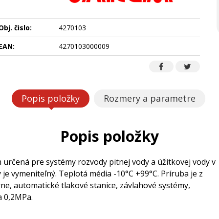
Obj. čislo:
4270103
EAN:
4270103000009
Popis položky
Rozmery a parametre
Popis položky
určená pre systémy rozvody pitnej vody a úžitkovej vody v
e vymeniteľný. Teplotá média -10°C +99°C. Príruba je z
e, automatické tlakové stanice, závlahové systémy,
a 0,2MPa.