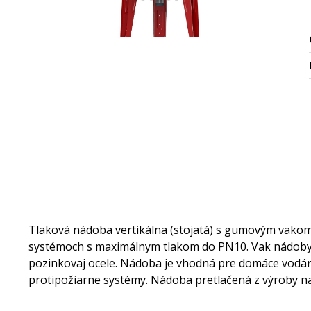
Tlaková nádoba vertikálna (stojatá) s gumovým vakom 
systémoch s maximálnym tlakom do PN10. Vak nádoby j
pozinkovaj ocele. Nádoba je vhodná pre domáce vodárn
protipožiarne systémy. Nádoba pretlačená z výroby n