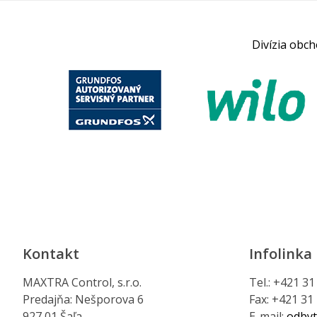
Divízia obc
Kontakt
Infolinka
MAXTRA Control, s.r.o.
Tel.: +421 3
Predajňa: Nešporova 6
Fax: +421 31
927 01 Šaľa
E-mail:
odbyt