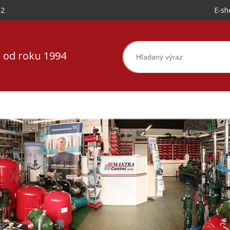
-2
E-sh
 od roku 1994