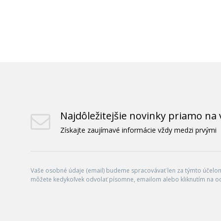
Najdôležitejšie novinky priamo na 
Získajte zaujímavé informácie vždy medzi prvými
Vaše osobné údaje (email) budeme spracovávať len za týmto účelom 
môžete kedykoľvek odvolať písomne, emailom alebo kliknutím na o