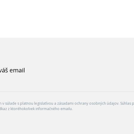
váš email
v súlade s platnou legislatívou a zásadami ochrany osobných údajov. Súhlas po
dkaz z ktoréhokoľvek informačného emailu.