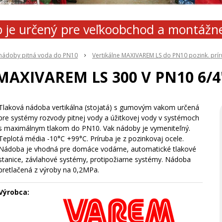
 je určený pre veľkoobchod a montážn
 nádoby pitná voda do PN10
Vertikálne MAXIVAREM LS do PN10 pozink. prí
MAXIVAREM LS 300 V PN10 6/4
Tlaková nádoba vertikálna (stojatá) s gumovým vakom určená
pre systémy rozvody pitnej vody a úžitkovej vody v systémoch
s maximálnym tlakom do PN10. Vak nádoby je vymeniteľný.
Teplotá média -10°C +99°C. Príruba je z pozinkovaj ocele.
Nádoba je vhodná pre domáce vodárne, automatické tlakové
stanice, závlahové systémy, protipožiarne systémy. Nádoba
pretlačená z výroby na 0,2MPa.
Výrobca: