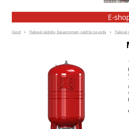
E-shop
Úvod
Tlakové nádoby, Expanzomaty, nádrže na vodu
Tlakové