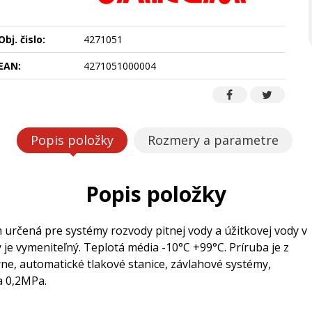
Obj. čislo:
4271051
EAN:
4271051000004
Popis položky
Rozmery a parametre
Popis položky
určená pre systémy rozvody pitnej vody a úžitkovej vody v
e vymeniteľný. Teplotá média -10°C +99°C. Príruba je z
e, automatické tlakové stanice, závlahové systémy,
a 0,2MPa.