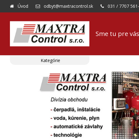
Úvod
odbyt@maxtracontrol.sk
031 / 7707 561
Sme tu pre vás
Kategórie