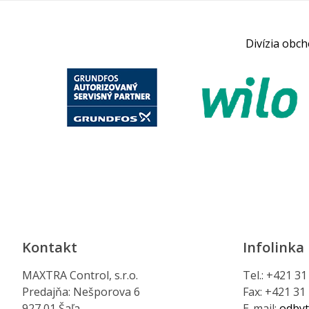
Divízia obc
Kontakt
Infolinka
MAXTRA Control, s.r.o.
Tel.: +421 3
Predajňa: Nešporova 6
Fax: +421 31
927 01 Šaľa
E-mail:
odbyt