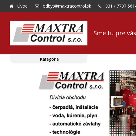
Úvod
odbyt@maxtracontrol.sk
031 / 7707 561
Sme tu pre vás
Kategórie