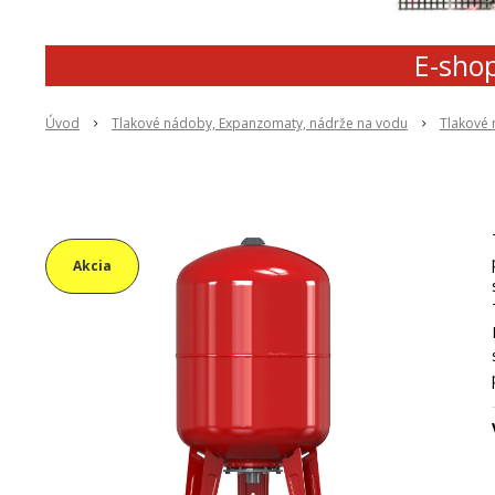
E-shop
Úvod
Tlakové nádoby, Expanzomaty, nádrže na vodu
Tlakové
Akcia