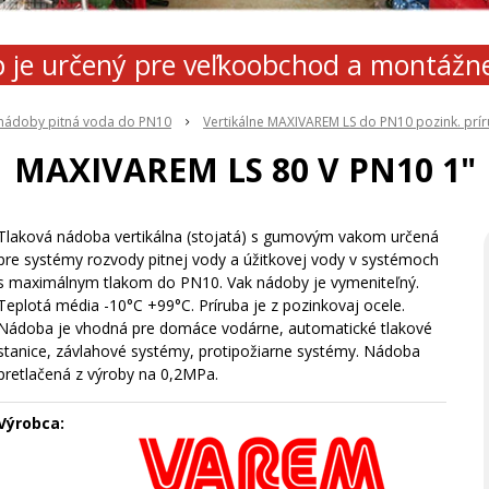
 je určený pre veľkoobchod a montážn
 nádoby pitná voda do PN10
Vertikálne MAXIVAREM LS do PN10 pozink. prí
MAXIVAREM LS 80 V PN10 1"
Tlaková nádoba vertikálna (stojatá) s gumovým vakom určená
pre systémy rozvody pitnej vody a úžitkovej vody v systémoch
s maximálnym tlakom do PN10. Vak nádoby je vymeniteľný.
Teplotá média -10°C +99°C. Príruba je z pozinkovaj ocele.
Nádoba je vhodná pre domáce vodárne, automatické tlakové
stanice, závlahové systémy, protipožiarne systémy. Nádoba
pretlačená z výroby na 0,2MPa.
Výrobca: