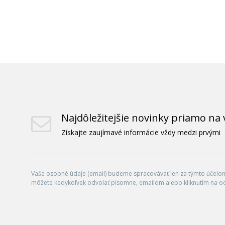
Najdôležitejšie novinky priamo na 
Získajte zaujímavé informácie vždy medzi prvými
Vaše osobné údaje (email) budeme spracovávať len za týmto účelom 
môžete kedykoľvek odvolať písomne, emailom alebo kliknutím na o