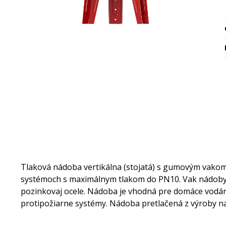
Tlaková nádoba vertikálna (stojatá) s gumovým vakom 
systémoch s maximálnym tlakom do PN10. Vak nádoby j
pozinkovaj ocele. Nádoba je vhodná pre domáce vodárn
protipožiarne systémy. Nádoba pretlačená z výroby n