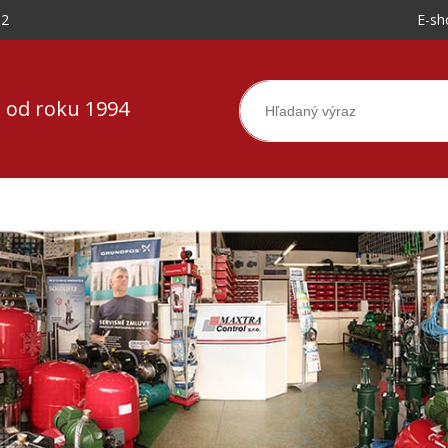
-2
E-sh
 od roku 1994