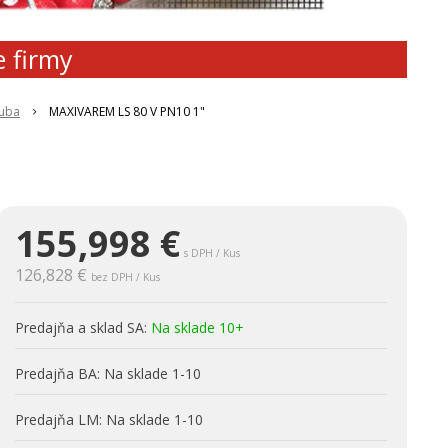
e firmy
ruba
MAXIVAREM LS 80 V PN10 1"
155,998
€
s DPH / Kus
126,828 €
bez DPH / Kus
Predajňa a sklad SA:
Na sklade 10+
Predajňa BA:
Na sklade 1-10
Predajňa LM:
Na sklade 1-10