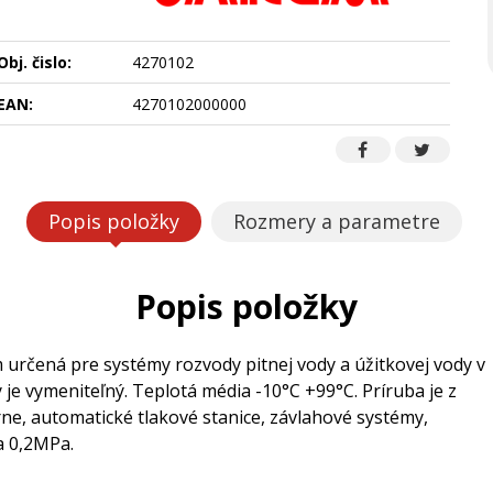
Obj. čislo:
4270102
EAN:
4270102000000
Popis položky
Rozmery a parametre
Popis položky
určená pre systémy rozvody pitnej vody a úžitkovej vody v
e vymeniteľný. Teplotá média -10°C +99°C. Príruba je z
e, automatické tlakové stanice, závlahové systémy,
a 0,2MPa.