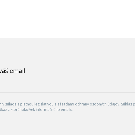
váš email
v súlade s platnou legislatívou a zásadami ochrany osobných údajov. Súhlas po
dkaz z ktoréhokoľvek informačného emailu.