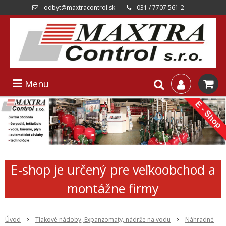
odbyt@maxtracontrol.sk
031 / 7707 561-2
Menu
E-shop je určený pre veľkoobchod a
montážne firmy
Úvod
Tlakové nádoby, Expanzomaty, nádrže na vodu
Náhradné