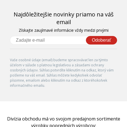
Najdôležitejšie novinky priamo na váš
email
Získajte zaujímavé informácie vždy medzi prvými
Odoberať
Vaše osobné údaje (email) budeme spracovávať len za týmto
účelom v súlade s platnou legislatívou a zásadami ochrany
osobných údajov. Súhlas potvrdíte kliknutím na odkaz, ktorý vám
pošleme na váš email. Súhlas môžete kedykoľvek odvolať
písomne, emailom alebo kliknutím na odkaz z ktoréhokoľvek
informačného emailu.
Divízia obchodu má vo svojom predajnom sortimente
výrobky popredných výrobcov: