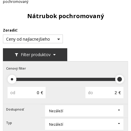
pochromovaný
Nátrubok pochromovaný
Zoradiť:
Ceny od najlacnejšieho
Filter produktov
Cenový filter
od
€
do
€
Dostupnosť
Nezáleží
Typ
Nezáleží