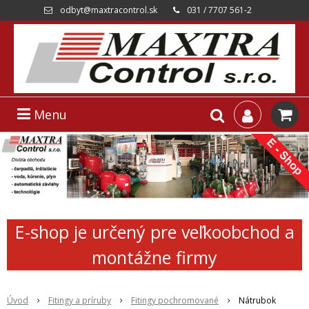
odbyt@maxtracontrol.sk
031 / 7707 561-2
Menu
E-shop je určený pre veľkoobchod a
montážne firmy
Úvod
Fitingy a príruby
Fitingy pochromované
Nátrubok