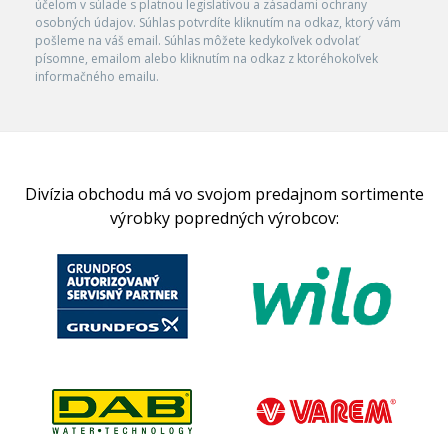
účelom v súlade s platnou legislatívou a zásadami ochrany
osobných údajov. Súhlas potvrdíte kliknutím na odkaz, ktorý vám
pošleme na váš email. Súhlas môžete kedykoľvek odvolať
písomne, emailom alebo kliknutím na odkaz z ktoréhokoľvek
informačného emailu.
Divízia obchodu má vo svojom predajnom sortimente
výrobky popredných výrobcov: