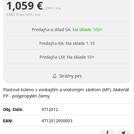
1,059
€
s DPH / Kus
0,861 €
bez DPH / Kus
Predajňa a sklad SA:
Na sklade 100+
Predajňa BA:
Na sklade 1-10
Predajňa LM:
Na sklade 10+
Strážny pes
Plastové koleno s vonkajším a vnútorným závitom (MF). Materiál
PP - polypropylén čierny.
Obj. čislo:
4712012
EAN:
4712012000003