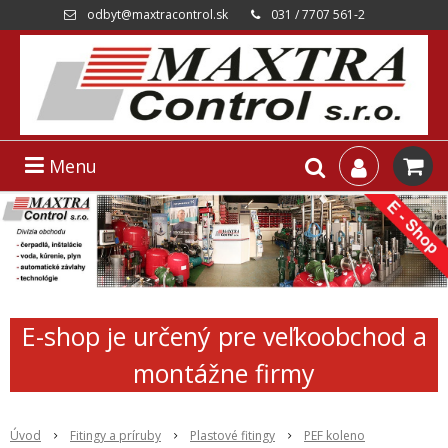
odbyt@maxtracontrol.sk
031 / 7707 561-2
Menu
E-shop je určený pre veľkoobchod a
montážne firmy
Úvod
Fitingy a príruby
Plastové fitingy
PEF koleno