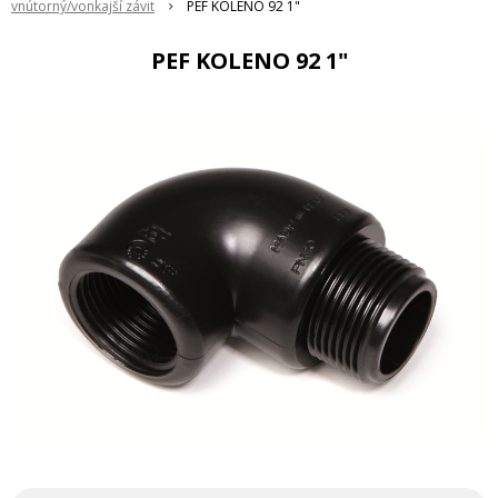
vnútorný/vonkajší závit
PEF KOLENO 92 1"
PEF KOLENO 92 1"