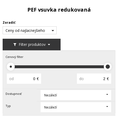
PEF vsuvka redukovaná
Zoradiť:
Ceny od najlacnejšieho
Filter produktov
Cenový filter
od
€
do
€
Dostupnosť
Nezáleží
Typ
Nezáleží