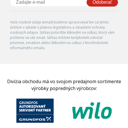
Odoberať
Vaše osobné údaje (email) budeme spracovávať len za týmto
účelom v súlade s platnou legislatívou a zásadami ochrany
osobných údajov. Súhlas potvrdíte kliknutím na odkaz, ktorý vám
pošleme na váš email. Súhlas môžete kedykoľvek odvolať
písomne, emailom alebo kliknutím na odkaz z ktoréhokoľvek
informačného emailu.
Divízia obchodu má vo svojom predajnom sortimente
výrobky popredných výrobcov: