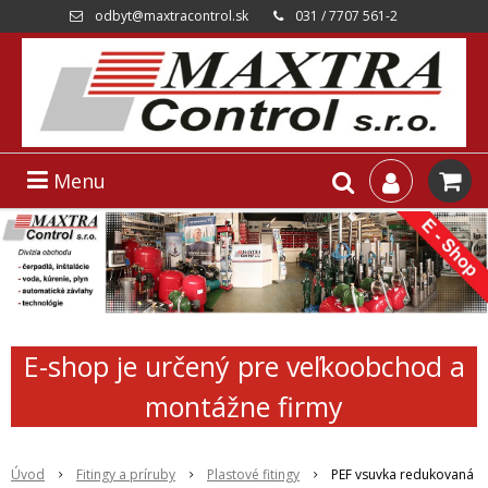
odbyt@maxtracontrol.sk
031 / 7707 561-2
Menu
E-shop je určený pre veľkoobchod a
montážne firmy
Úvod
Fitingy a príruby
Plastové fitingy
PEF vsuvka redukovaná