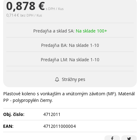
0,878
€
s DPH / Kus
0,714 €
bez DPH / Kus
Predajňa a sklad SA:
Na sklade 100+
Predajňa BA:
Na sklade 1-10
Predajňa LM:
Na sklade 1-10
Strážny pes
Plastové koleno s vonkajším a vnútorným závitom (MF). Materiál
PP - polypropylén čierny.
Obj. čislo:
4712011
EAN:
4712011000004