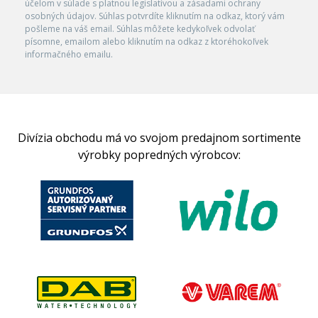
účelom v súlade s platnou legislatívou a zásadami ochrany
osobných údajov. Súhlas potvrdíte kliknutím na odkaz, ktorý vám
pošleme na váš email. Súhlas môžete kedykoľvek odvolať
písomne, emailom alebo kliknutím na odkaz z ktoréhokoľvek
informačného emailu.
Divízia obchodu má vo svojom predajnom sortimente
výrobky popredných výrobcov: