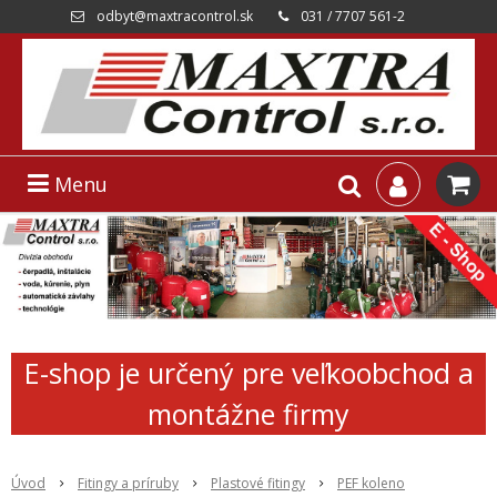
odbyt@maxtracontrol.sk
031 / 7707 561-2
Menu
E-shop je určený pre veľkoobchod a
montážne firmy
Úvod
Fitingy a príruby
Plastové fitingy
PEF koleno