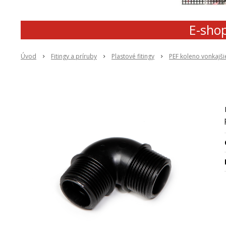
E-shop
Úvod
Fitingy a príruby
Plastové fitingy
PEF koleno vonkajšie