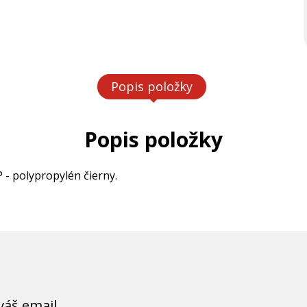
Popis položky
Popis položky
 - polypropylén čierny.
váš email