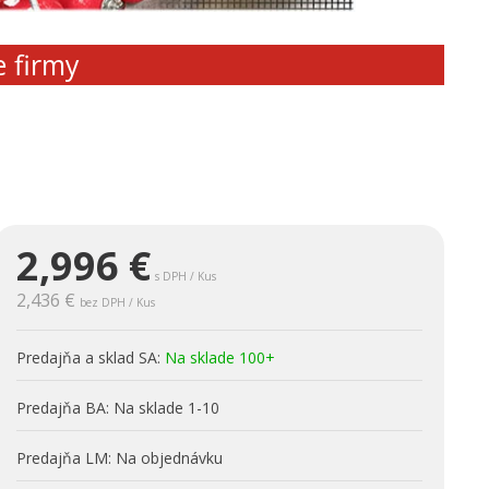
e firmy
2,996
€
s DPH / Kus
2,436 €
bez DPH / Kus
Predajňa a sklad SA:
Na sklade 100+
Predajňa BA:
Na sklade 1-10
Predajňa LM:
Na objednávku