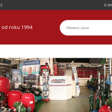
-2
E-sh
 od roku 1994