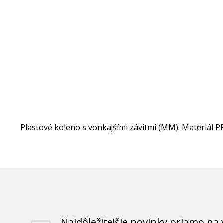
Plastové koleno s vonkajšími závitmi (MM). Materiál PP
Najdôležitejšie novinky priamo na 