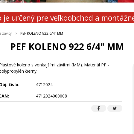
 je určený pre veľkoobchod a montážn
 závity
PEF KOLENO 922 6/4" MM
PEF KOLENO 922 6/4" MM
Plastové koleno s vonkajšími závitmi (MM). Materiál PP -
polypropylén čierny.
Obj. čislo:
4712024
EAN:
4712024000008