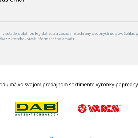
v súlade s platnou legislatívou a zásadami ochrany osobných údajov. Súhlas po
dkaz z ktoréhokoľvek informačného emailu.
hodu má vo svojom predajnom sortimente výrobky popredný