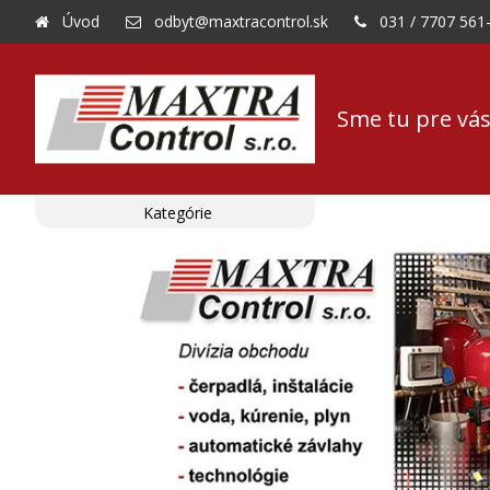
Úvod
odbyt@maxtracontrol.sk
031 / 7707 561
Sme tu pre vás
Kategórie