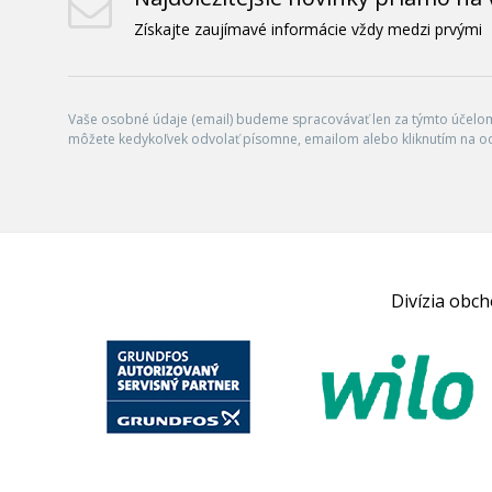
Získajte zaujímavé informácie vždy medzi prvými
Vaše osobné údaje (email) budeme spracovávať len za týmto účelom 
môžete kedykoľvek odvolať písomne, emailom alebo kliknutím na o
Divízia obc