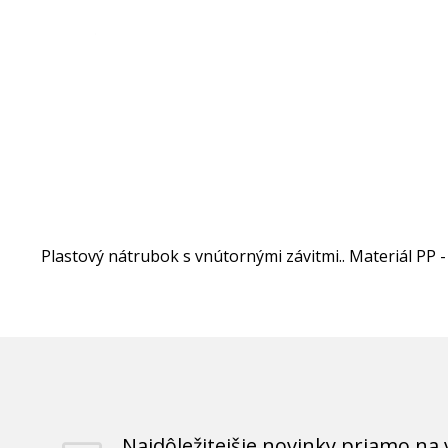
Plastový nátrubok s vnútornými závitmi.. Materiál PP -
Najdôležitejšie novinky priamo na 