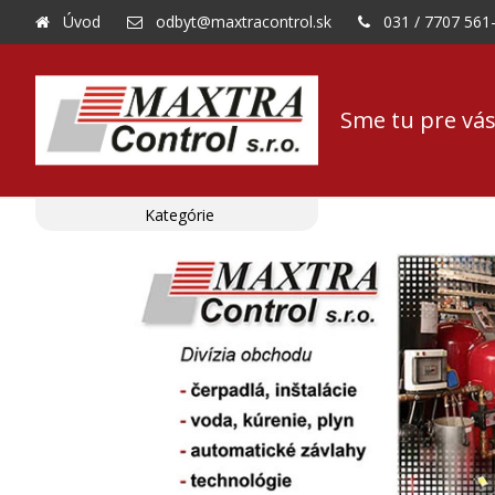
Úvod
odbyt@maxtracontrol.sk
031 / 7707 561
Sme tu pre vás
Kategórie