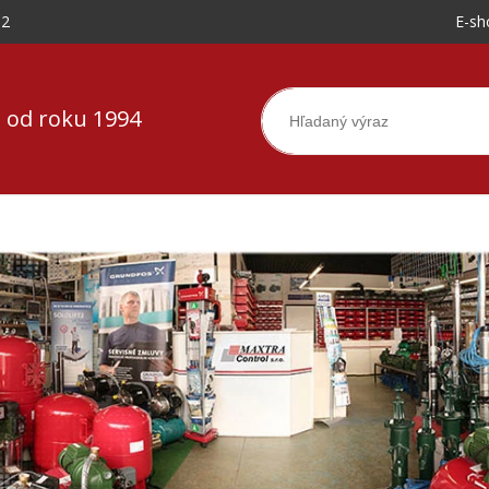
-2
E-sh
 od roku 1994