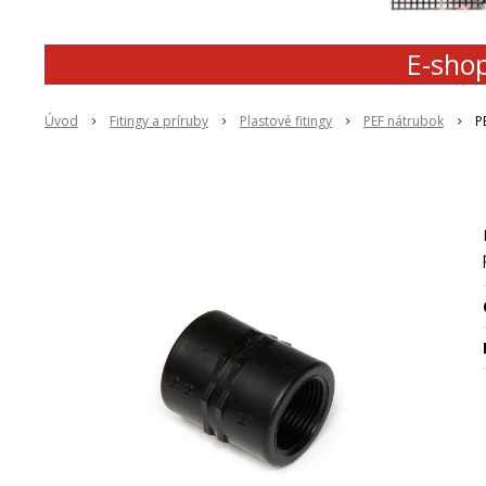
E-shop
Úvod
Fitingy a príruby
Plastové fitingy
PEF nátrubok
P