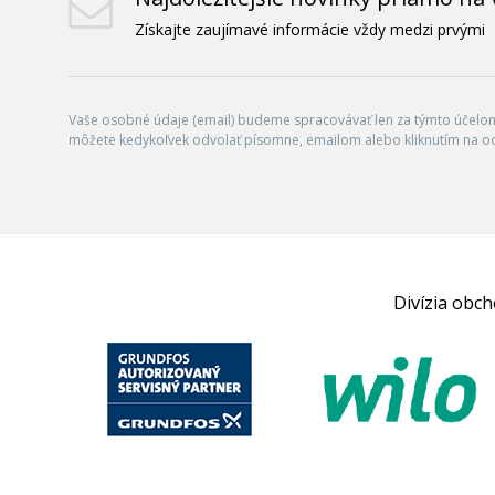
Získajte zaujímavé informácie vždy medzi prvými
Vaše osobné údaje (email) budeme spracovávať len za týmto účelom 
môžete kedykoľvek odvolať písomne, emailom alebo kliknutím na o
Divízia obc