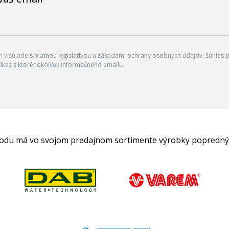
v súlade s platnou legislatívou a zásadami ochrany osobných údajov. Súhlas po
dkaz z ktoréhokoľvek informačného emailu.
hodu má vo svojom predajnom sortimente výrobky popredný