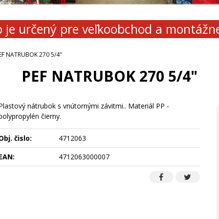
 je určený pre veľkoobchod a montážn
EF NATRUBOK 270 5/4"
PEF NATRUBOK 270 5/4"
Plastový nátrubok s vnútornými závitmi.. Materiál PP -
polypropylén čierny.
Obj. čislo:
4712063
EAN:
4712063000007