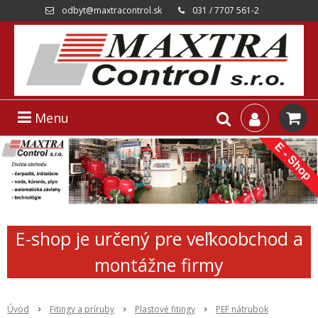
odbyt@maxtracontrol.sk
031 / 7707 561-2
Menu
E-shop je určený pre veľkoobchod a
montážne firmy
Úvod
Fitingy a príruby
Plastové fitingy
PEF nátrubok