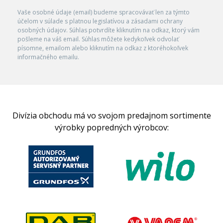
Vaše osobné údaje (email) budeme spracovávať len za týmto
účelom v súlade s platnou legislatívou a zásadami ochrany
osobných údajov. Súhlas potvrdíte kliknutím na odkaz, ktorý vám
pošleme na váš email. Súhlas môžete kedykoľvek odvolať
písomne, emailom alebo kliknutím na odkaz z ktoréhokoľvek
informačného emailu.
Divízia obchodu má vo svojom predajnom sortimente
výrobky popredných výrobcov: