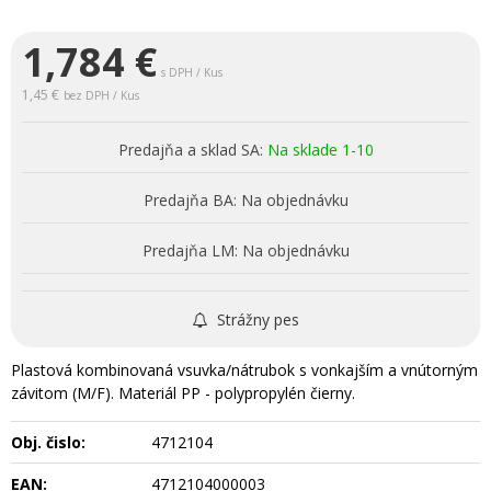
1,784
€
s DPH / Kus
1,45 €
bez DPH / Kus
Predajňa a sklad SA:
Na sklade 1-10
Predajňa BA:
Na objednávku
Predajňa LM:
Na objednávku
Strážny pes
Plastová kombinovaná vsuvka/nátrubok s vonkajším a vnútorným
závitom (M/F). Materiál PP - polypropylén čierny.
Obj. čislo:
4712104
EAN:
4712104000003