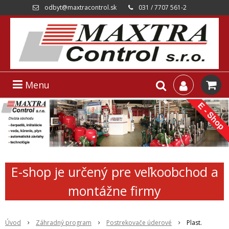
odbyt@maxtracontrol.sk
031 / 7707 561-2
Menu
E-shop je určený pre veľkoobchod a
montážne firmy
Úvod
Záhradný program
Postrekovače úderové
Plast.