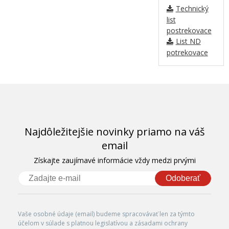
Technický
list
postrekovace
List ND
potrekovace
Najdôležitejšie novinky priamo na váš
email
Získajte zaujímavé informácie vždy medzi prvými
Odoberať
Vaše osobné údaje (email) budeme spracovávať len za týmto
účelom v súlade s platnou legislatívou a zásadami ochrany