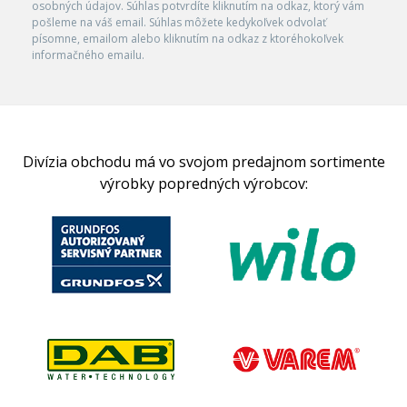
osobných údajov. Súhlas potvrdíte kliknutím na odkaz, ktorý vám
pošleme na váš email. Súhlas môžete kedykoľvek odvolať
písomne, emailom alebo kliknutím na odkaz z ktoréhokoľvek
informačného emailu.
Divízia obchodu má vo svojom predajnom sortimente
výrobky popredných výrobcov: