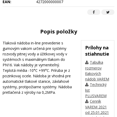
EAN:
4272000000007
Popis položky
Tlaková nádoba in-line prevedenie s
Prílohy na
gumovým vakom určená pre systémy
stiahnutie
rozvody pitnej vody a úžitkovej vody v
systémoch s maximálnym tlakom do
Tabulka
PN16. Vak nádoby je vymeniteľný.
rozmerov
Teplotá média -10°C +99°C. Príruba je z
tlakových
pozinkovaj ocele. Nádoba je vhodná pre
nádob VAREM
automatické tlakové stanice, závlahové
Technický
systémy, protipožiarne systémy. Nádoba
list
pretlačená z výroby na 0,2MPa.
PLUSVAREM
Cenník
VAREM 2021
od 25.01.2021