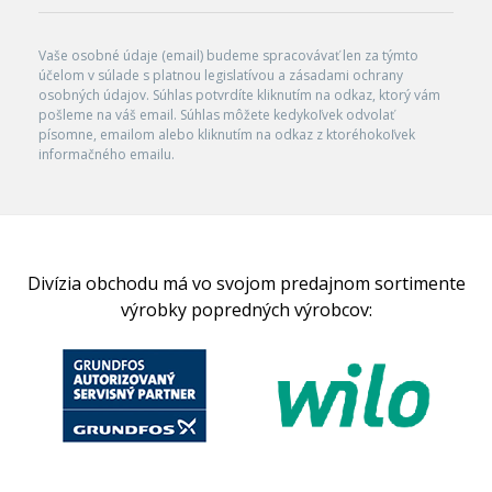
Vaše osobné údaje (email) budeme spracovávať len za týmto
účelom v súlade s platnou legislatívou a zásadami ochrany
osobných údajov. Súhlas potvrdíte kliknutím na odkaz, ktorý vám
pošleme na váš email. Súhlas môžete kedykoľvek odvolať
písomne, emailom alebo kliknutím na odkaz z ktoréhokoľvek
informačného emailu.
Divízia obchodu má vo svojom predajnom sortimente
výrobky popredných výrobcov: