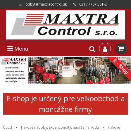
odbyt@maxtracontrol.sk
031 / 7707 561-2
Menu
E-shop je určený pre veľkoobchod a
montážne firmy
Úvod
Tlakové nádoby, Expanzomaty, nádrže na vodu
Tlakové