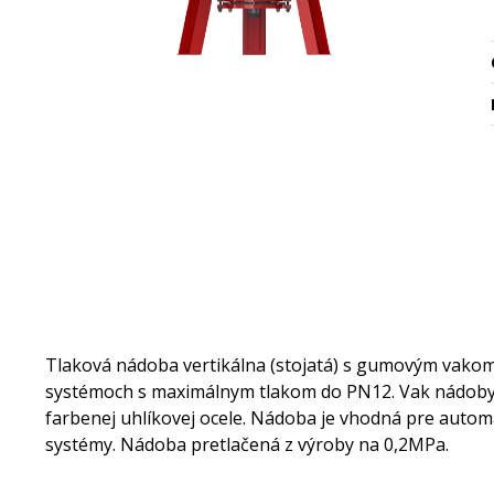
Tlaková nádoba vertikálna (stojatá) s gumovým vakom 
systémoch s maximálnym tlakom do PN12. Vak nádoby j
farbenej uhlíkovej ocele. Nádoba je vhodná pre automa
systémy. Nádoba pretlačená z výroby na 0,2MPa.