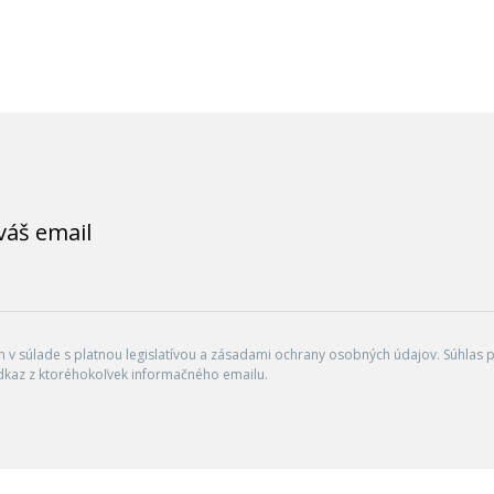
váš email
v súlade s platnou legislatívou a zásadami ochrany osobných údajov. Súhlas po
dkaz z ktoréhokoľvek informačného emailu.