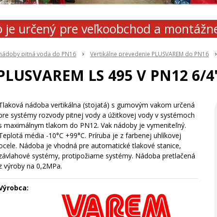
 je určený pre veľkoobchod a montážn
 nádoby pitná voda do PN16
Vertikálne prevedenie PLUSVAREM do PN16
PLUSVAREM LS 495 V PN12 6/4
Tlaková nádoba vertikálna (stojatá) s gumovým vakom určená
pre systémy rozvody pitnej vody a úžitkovej vody v systémoch
s maximálnym tlakom do PN12. Vak nádoby je vymeniteľný.
Teplotá média -10°C +99°C. Príruba je z farbenej uhlíkovej
ocele. Nádoba je vhodná pre automatické tlakové stanice,
závlahové systémy, protipožiarne systémy. Nádoba pretlačená
z výroby na 0,2MPa.
Výrobca: