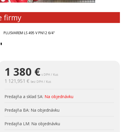
e firmy
PLUSVAREM LS 495 V PN12 6/4"
"
1 380
€
s DPH / Kus
1 121,951 €
bez DPH / Kus
Predajňa a sklad SA:
Na objednávku
Predajňa BA:
Na objednávku
Predajňa LM:
Na objednávku