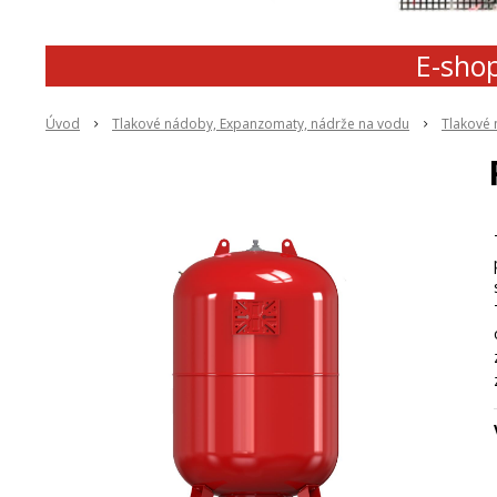
E-shop
Úvod
Tlakové nádoby, Expanzomaty, nádrže na vodu
Tlakové