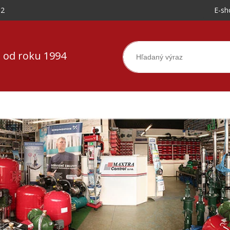
-2
E-sh
 od roku 1994