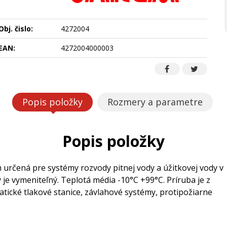
Obj. čislo:
4272004
EAN:
4272004000003
Popis položky
Rozmery a parametre
Popis položky
určená pre systémy rozvody pitnej vody a úžitkovej vody v
e vymeniteľný. Teplotá média -10°C +99°C. Príruba je z
tické tlakové stanice, závlahové systémy, protipožiarne