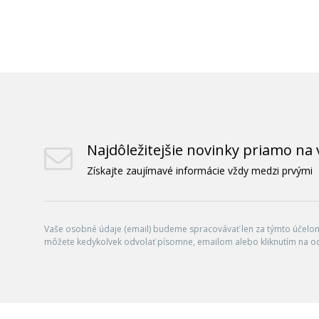
Najdôležitejšie novinky priamo na 
Získajte zaujímavé informácie vždy medzi prvými
Vaše osobné údaje (email) budeme spracovávať len za týmto účelom 
môžete kedykoľvek odvolať písomne, emailom alebo kliknutím na o