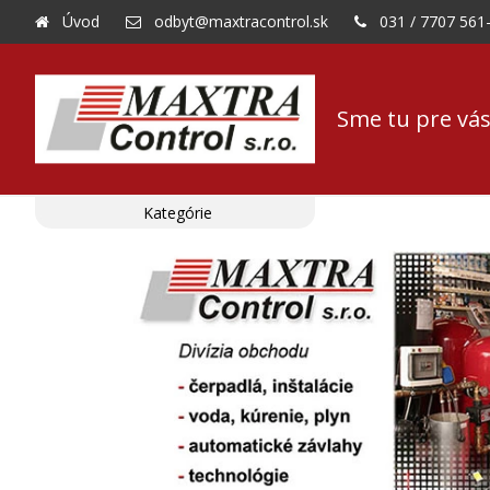
Úvod
odbyt@maxtracontrol.sk
031 / 7707 561
Sme tu pre vás
Kategórie