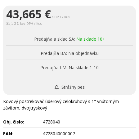
43,665
€
s DPH / Kus
35,50 €
bez DPH / Kus
Predajňa a sklad SA:
Na sklade 10+
Predajňa BA:
Na objednávku
Predajňa LM:
Na sklade 1-10
Strážny pes
Kovový postrekovač úderový celokruhový s 1" vnútorným
závitom, dvojtryskový
Obj. čislo:
4728040
EAN:
4728040000007