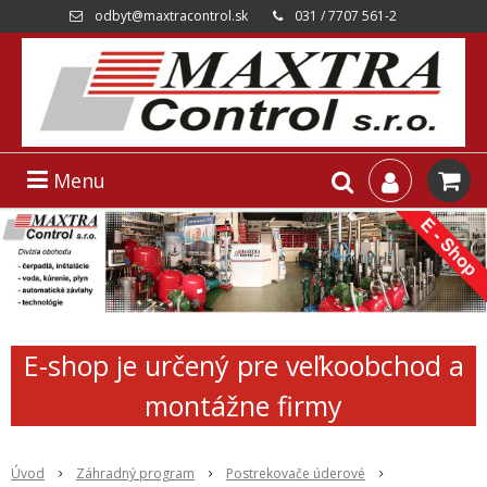
odbyt@maxtracontrol.sk
031 / 7707 561-2
Menu
E-shop je určený pre veľkoobchod a
montážne firmy
Úvod
Záhradný program
Postrekovače úderové