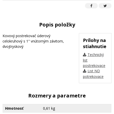
Popis položky
Kovový postrekovač úderový
Prílohy na
celokruhový s 1" vnútorným závitom,
stiahnutie
dvojtryskový
Technický
list
postrekovace
List ND
potrekovace
Rozmery a parametre
Hmotnosť
0,61 kg