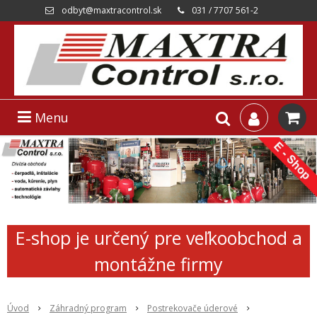
odbyt@maxtracontrol.sk
031 / 7707 561-2
Menu
E-shop je určený pre veľkoobchod a
montážne firmy
Úvod
Záhradný program
Postrekovače úderové