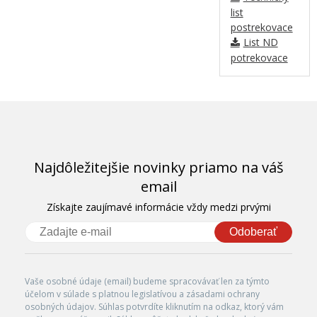
list
postrekovace
List ND
potrekovace
Najdôležitejšie novinky priamo na váš
email
Získajte zaujímavé informácie vždy medzi prvými
Odoberať
Vaše osobné údaje (email) budeme spracovávať len za týmto
účelom v súlade s platnou legislatívou a zásadami ochrany
osobných údajov. Súhlas potvrdíte kliknutím na odkaz, ktorý vám