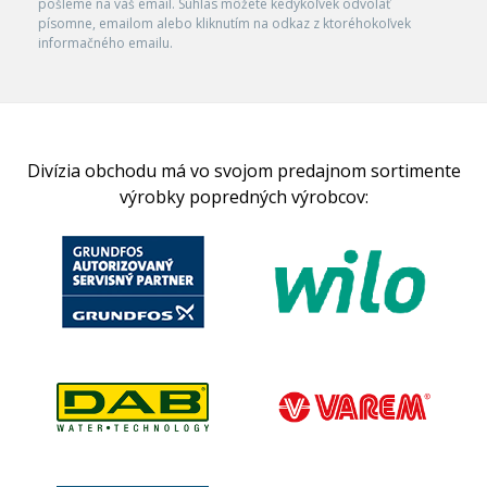
pošleme na váš email. Súhlas môžete kedykoľvek odvolať
písomne, emailom alebo kliknutím na odkaz z ktoréhokoľvek
informačného emailu.
Divízia obchodu má vo svojom predajnom sortimente
výrobky popredných výrobcov: