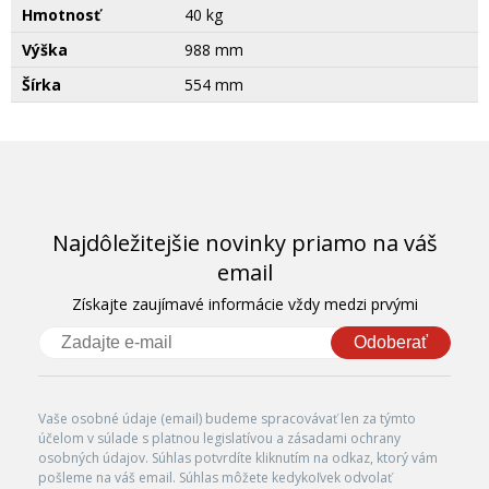
Hmotnosť
40 kg
Výška
988 mm
Šírka
554 mm
Najdôležitejšie novinky priamo na váš
email
Získajte zaujímavé informácie vždy medzi prvými
Odoberať
Vaše osobné údaje (email) budeme spracovávať len za týmto
účelom v súlade s platnou legislatívou a zásadami ochrany
osobných údajov. Súhlas potvrdíte kliknutím na odkaz, ktorý vám
pošleme na váš email. Súhlas môžete kedykoľvek odvolať