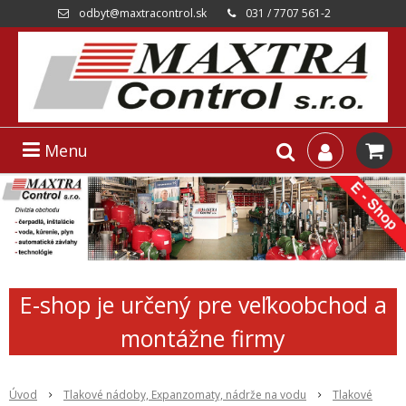
odbyt@maxtracontrol.sk
031 / 7707 561-2
Menu
E-shop je určený pre veľkoobchod a
montážne firmy
Úvod
Tlakové nádoby, Expanzomaty, nádrže na vodu
Tlakové