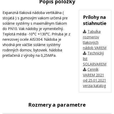
Popis položky
Expanzná tlaková nádoba vertikálna (
Prílohy na
stojatá ) s gumovým vakom určená pre
stiahnutie
solárne systémy s maximálnym tlakom
do PN10. Vak nádoby je vymeniteľný.
Tabulka
Teplotá média -10°C +130°C. Príruba je z
rozmerov
nerezovej ocele AISI304. Nádoba je
tlakových
vhodná pre väčšie solárne systémy
nádob VAREM
rodinných domov, bytoviek. Nádoba
Technický
pretlačená z výroby na 0,25MPa.
list
SOLARVAREM
Cenník
VAREM 2021
od 25.01.2021
verzia katalog
Rozmery a parametre