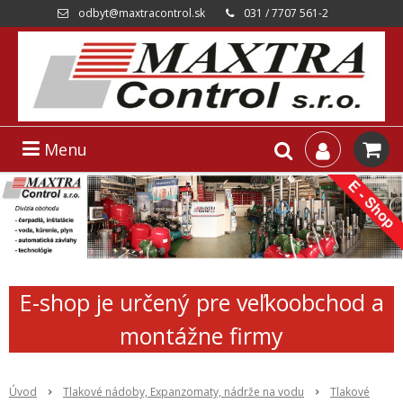
odbyt@maxtracontrol.sk
031 / 7707 561-2
Menu
E-shop je určený pre veľkoobchod a
montážne firmy
Úvod
Tlakové nádoby, Expanzomaty, nádrže na vodu
Tlakové