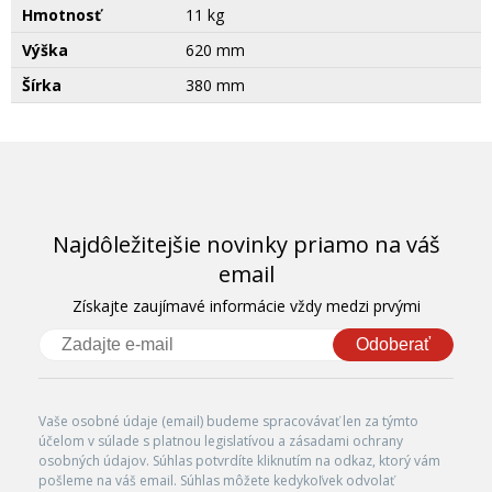
Hmotnosť
11 kg
Výška
620 mm
Šírka
380 mm
Najdôležitejšie novinky priamo na váš
email
Získajte zaujímavé informácie vždy medzi prvými
Odoberať
Vaše osobné údaje (email) budeme spracovávať len za týmto
účelom v súlade s platnou legislatívou a zásadami ochrany
osobných údajov. Súhlas potvrdíte kliknutím na odkaz, ktorý vám
pošleme na váš email. Súhlas môžete kedykoľvek odvolať