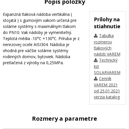
Popis položky
Expanzná tlaková nádoba vertikálna (
Prílohy na
stojatá ) s gumovým vakom určená pre
stiahnutie
solárne systémy s maximálnym tlakom
do PN10. Vak nádoby je vymeniteľný.
Tabulka
Teplotá média -10°C +130°C. Príruba je z
rozmerov
nerezovej ocele AISI304. Nádoba je
tlakových
vhodná pre väčšie solárne systémy
nádob VAREM
rodinných domov, bytoviek. Nádoba
Technický
pretlačená z výroby na 0,25MPa.
list
SOLARVAREM
Cenník
VAREM 2021
od 25.01.2021
verzia katalog
Rozmery a parametre