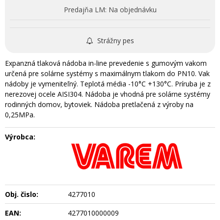
Predajňa LM:
Na objednávku
Strážny pes
Expanzná tlaková nádoba in-line prevedenie s gumovým vakom
určená pre solárne systémy s maximálnym tlakom do PN10. Vak
nádoby je vymeniteľný. Teplotá média -10°C +130°C. Príruba je z
nerezovej ocele AISI304. Nádoba je vhodná pre solárne systémy
rodinných domov, bytoviek. Nádoba pretlačená z výroby na
0,25MPa.
Výrobca:
Obj. čislo:
4277010
EAN:
4277010000009