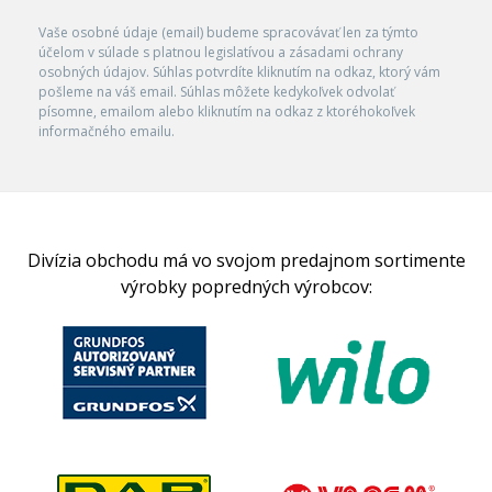
Vaše osobné údaje (email) budeme spracovávať len za týmto
účelom v súlade s platnou legislatívou a zásadami ochrany
osobných údajov. Súhlas potvrdíte kliknutím na odkaz, ktorý vám
pošleme na váš email. Súhlas môžete kedykoľvek odvolať
písomne, emailom alebo kliknutím na odkaz z ktoréhokoľvek
informačného emailu.
Divízia obchodu má vo svojom predajnom sortimente
výrobky popredných výrobcov: