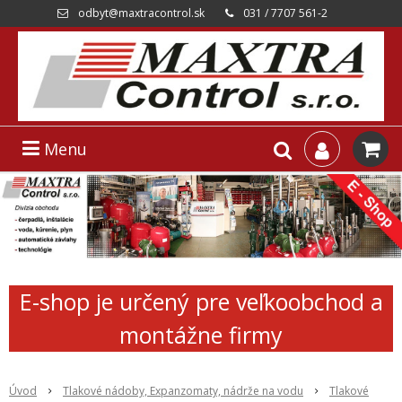
odbyt@maxtracontrol.sk
031 / 7707 561-2
Menu
E-shop je určený pre veľkoobchod a
montážne firmy
Úvod
Tlakové nádoby, Expanzomaty, nádrže na vodu
Tlakové