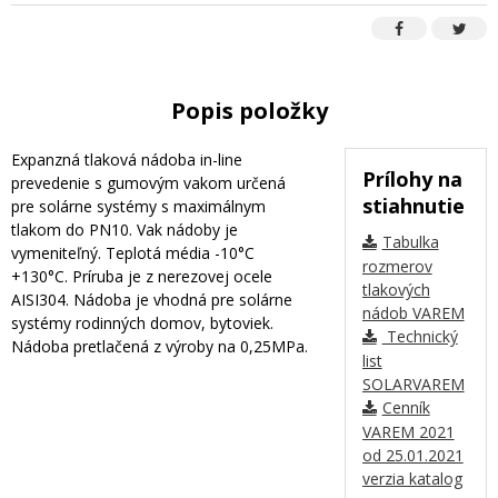
Popis položky
Expanzná tlaková nádoba in-line
Prílohy na
prevedenie s gumovým vakom určená
stiahnutie
pre solárne systémy s maximálnym
tlakom do PN10. Vak nádoby je
Tabulka
vymeniteľný. Teplotá média -10°C
rozmerov
+130°C. Príruba je z nerezovej ocele
tlakových
AISI304. Nádoba je vhodná pre solárne
nádob VAREM
systémy rodinných domov, bytoviek.
Technický
Nádoba pretlačená z výroby na 0,25MPa.
list
SOLARVAREM
Cenník
VAREM 2021
od 25.01.2021
verzia katalog