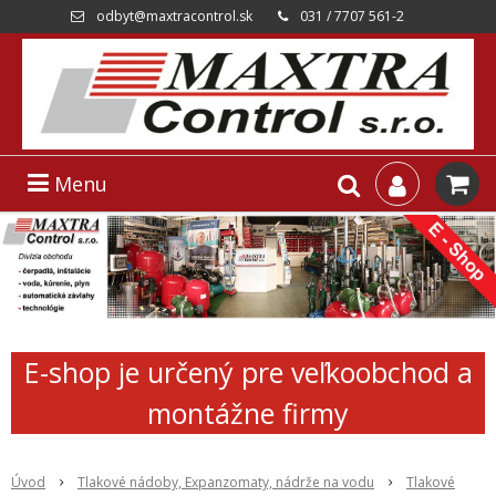
odbyt@maxtracontrol.sk
031 / 7707 561-2
Menu
E-shop je určený pre veľkoobchod a
montážne firmy
Úvod
Tlakové nádoby, Expanzomaty, nádrže na vodu
Tlakové