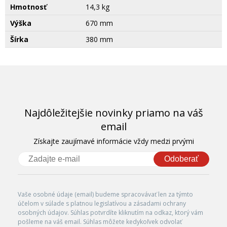
Hmotnosť
14,3 kg
Výška
670 mm
Šírka
380 mm
Najdôležitejšie novinky priamo na váš
email
Získajte zaujímavé informácie vždy medzi prvými
Odoberať
Vaše osobné údaje (email) budeme spracovávať len za týmto
účelom v súlade s platnou legislatívou a zásadami ochrany
osobných údajov. Súhlas potvrdíte kliknutím na odkaz, ktorý vám
pošleme na váš email. Súhlas môžete kedykoľvek odvolať