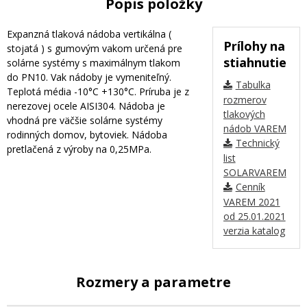
Popis položky
Expanzná tlaková nádoba vertikálna (
Prílohy na
stojatá ) s gumovým vakom určená pre
stiahnutie
solárne systémy s maximálnym tlakom
do PN10. Vak nádoby je vymeniteľný.
Tabulka
Teplotá média -10°C +130°C. Príruba je z
rozmerov
nerezovej ocele AISI304. Nádoba je
tlakových
vhodná pre väčšie solárne systémy
nádob VAREM
rodinných domov, bytoviek. Nádoba
Technický
pretlačená z výroby na 0,25MPa.
list
SOLARVAREM
Cenník
VAREM 2021
od 25.01.2021
verzia katalog
Rozmery a parametre