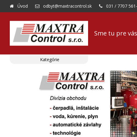
Úvod
odbyt@maxtracontrol.sk
031 / 7707 561
Sme tu pre vás
Kategórie