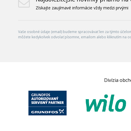
Získajte zaujímavé informácie vždy medzi prvými
Vaše osobné údaje (email) budeme spracovávať len za týmto účelom 
môžete kedykoľvek odvolať písomne, emailom alebo kliknutím na o
Divízia obc