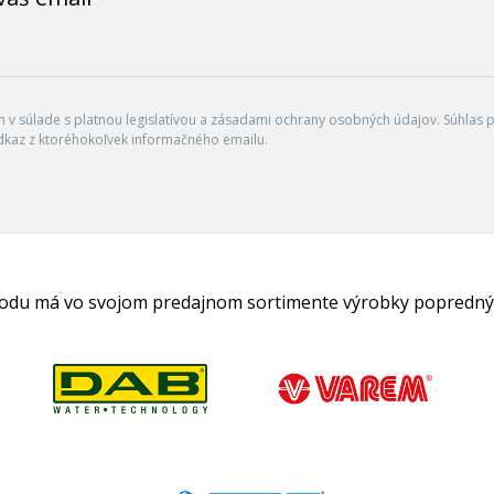
v súlade s platnou legislatívou a zásadami ochrany osobných údajov. Súhlas po
dkaz z ktoréhokoľvek informačného emailu.
hodu má vo svojom predajnom sortimente výrobky popredný