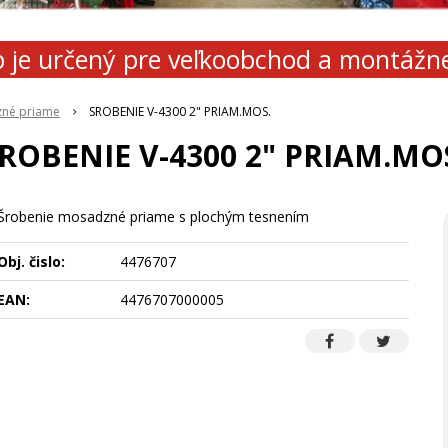
 je určený pre veľkoobchod a montážn
zné priame
SROBENIE V-4300 2" PRIAM.MOS.
ROBENIE V-4300 2" PRIAM.MO
Šrobenie mosadzné priame s plochým tesnením
Obj. čislo:
4476707
EAN:
4476707000005