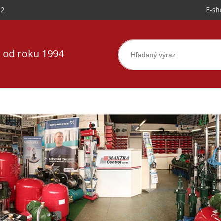
-2
E-sh
 od roku 1994