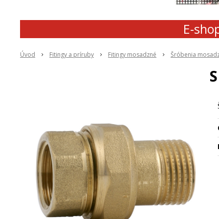
E-shop
Úvod
Fitingy a príruby
Fitingy mosadzné
Šróbenia mosad
S