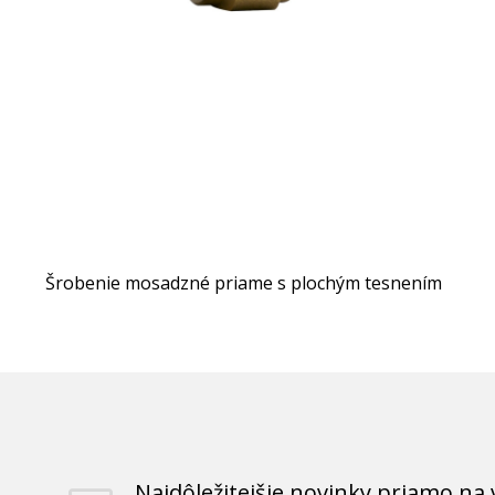
Šrobenie mosadzné priame s plochým tesnením
Najdôležitejšie novinky priamo na 