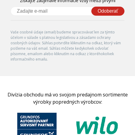
Získajte zaujímavé informácie vždy medzi prvými
Odoberať
Vaše osobné údaje (email) budeme spracovávať len za týmto
účelom v súlade s platnou legislatívou a zásadami ochrany
osobných údajov. Súhlas potvrdíte kliknutím na odkaz, ktorý vám
pošleme na váš email. Súhlas môžete kedykoľvek odvolať
písomne, emailom alebo kliknutím na odkaz z ktoréhokoľvek
informačného emailu.
Divízia obchodu má vo svojom predajnom sortimente
výrobky popredných výrobcov: