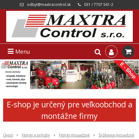
odbyt@maxtracontrol.sk
031 / 7707 561-2
Menu
E-shop je určený pre veľkoobchod a
montážne firmy
Úvod
Fitingy a príruby
Fitingy mosadzné
Šróbenia mosadzné