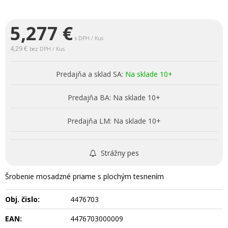
5,277
€
s DPH / Kus
4,29 €
bez DPH / Kus
Predajňa a sklad SA:
Na sklade 10+
Predajňa BA:
Na sklade 10+
Predajňa LM:
Na sklade 10+
Strážny pes
Šrobenie mosadzné priame s plochým tesnením
Obj. čislo:
4476703
EAN:
4476703000009