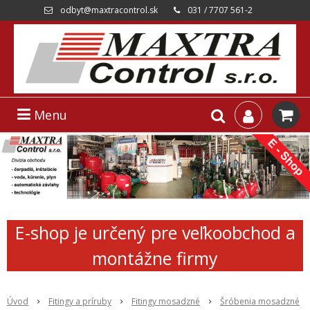
odbyt@maxtracontrol.sk
031 / 7707 561-2
Menu
E-shop je určený pre veľkoobchod a
montážne firmy
Úvod
Fitingy a príruby
Fitingy mosadzné
Šróbenia mosadzné