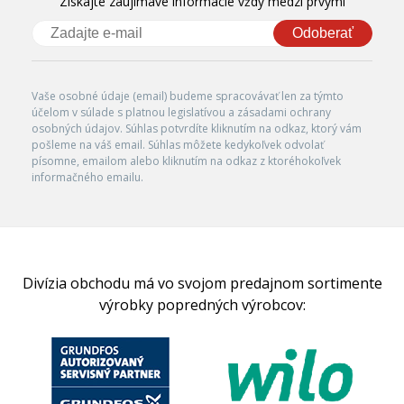
Získajte zaujímavé informácie vždy medzi prvými
Odoberať
Vaše osobné údaje (email) budeme spracovávať len za týmto
účelom v súlade s platnou legislatívou a zásadami ochrany
osobných údajov. Súhlas potvrdíte kliknutím na odkaz, ktorý vám
pošleme na váš email. Súhlas môžete kedykoľvek odvolať
písomne, emailom alebo kliknutím na odkaz z ktoréhokoľvek
informačného emailu.
Divízia obchodu má vo svojom predajnom sortimente
výrobky popredných výrobcov: