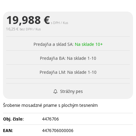
19,988
€
s DPH / Kus
16,25 €
bez DPH / Kus
Predajňa a sklad SA:
Na sklade 10+
Predajňa BA:
Na sklade 1-10
Predajňa LM:
Na sklade 1-10
Strážny pes
Šrobenie mosadzné priame s plochým tesnením
Obj. čislo:
4476706
EAN:
4476706000006